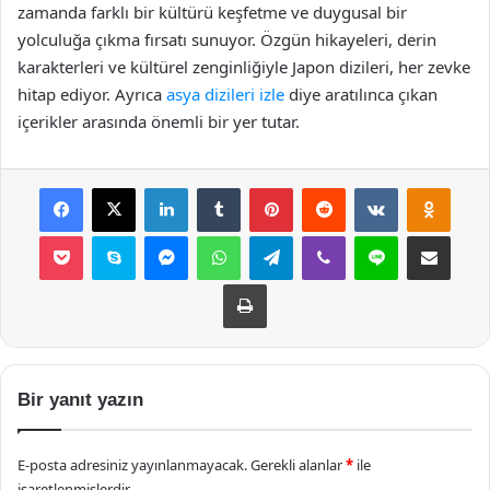
zamanda farklı bir kültürü keşfetme ve duygusal bir
yolculuğa çıkma fırsatı sunuyor. Özgün hikayeleri, derin
karakterleri ve kültürel zenginliğiyle Japon dizileri, her zevke
hitap ediyor. Ayrıca
asya dizileri izle
diye aratılınca çıkan
içerikler arasında önemli bir yer tutar.
Facebook
X
LinkedIn
Tumblr
Pinterest
Reddit
VKontakte
Odnok
Pocket
Skype
Messenger
WhatsApp
Telegram
Viber
Line
E-Posta ile payla
Yazdır
Bir yanıt yazın
E-posta adresiniz yayınlanmayacak.
Gerekli alanlar
*
ile
işaretlenmişlerdir