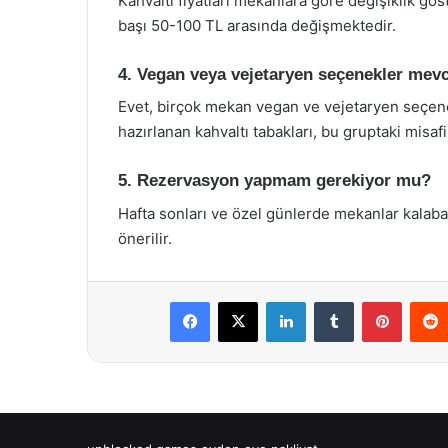
Kahvaltı fiyatları mekanlara göre değişiklik gös
başı 50-100 TL arasında değişmektedir.
4. Vegan veya vejetaryen seçenekler mev
Evet, birçok mekan vegan ve vejetaryen seçene
hazırlanan kahvaltı tabakları, bu gruptaki misafir
5. Rezervasyon yapmam gerekiyor mu?
Hafta sonları ve özel günlerde mekanlar kalab
önerilir.
Facebook
X
LinkedIn
Tumblr
Pintere