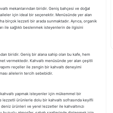
hvaltı mekanlarından biridir. Geniş bahçesi ve doğal
aileler için ideal bir seçenektir. Menüsünde yer alan
aha birçok lezzeti bir arada sunmaktadır. Ayrıca, organik
rı ile sağlıklı beslenmek isteyenlerin de ilgisini
an biridir. Geniş bir alana sahip olan bu kafe, hem
izmet vermektedir. Kahvaltı menüsünde yer alan çeşitli
yapımı reçeller ile zengin bir kahvaltı deneyimi
ması ailelerin tercih sebebidir.
 kahvaltı yapmak isteyenler için mükemmel bir
ezzetli ürünlerle dolu bir kahvaltı sofrasında keyifli
eniz ürünleri ve yerel lezzetler ile kahvaltınızı
ğu huzurlu atmosfer, sabah saatlerinde dinlenmek için