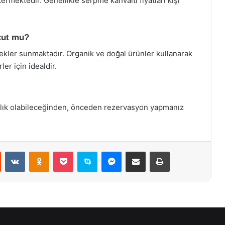
termektedir. Genellikle serpme kahvaltı fiyatları kişi
cut mu?
kler sunmaktadır. Organik ve doğal ürünler kullanarak
ler için idealdir.
alık olabileceğinden, önceden rezervasyon yapmanız
st
Reddit
VKontakte
Odnoklassniki
Pocket
Skype
Messenger
E-Posta ile paylaş
Yazdır