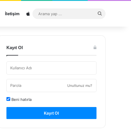
Sitemap
Arama
İletişim
yap
...
Kayıt Ol
Unuttunuz mu?
Beni hatırla
Kayıt Ol