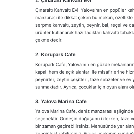
1. Çınaraltı Kahvaltı Evi
Çınaraltı Kahvaltı Evi, Yalova’nın en popüler ka
manzarası ile dikkat çeken bu mekan, özellikle 
serpme kahvaltı, zeytin, peynir, bal, reçel ve d
ürünler kullanarak hazırladıkları kahvaltı tabakla
çekmektedir.
2. Korupark Cafe
Korupark Cafe, Yalova’nın en gözde mekanlarınd
kapalı hem de açık alanları ile misafirlerine h
peynirler, zeytin çeşitleri, taze sebzeler ve ev 
sunmaktadır. Ayrıca, çocuklar için oyun alanı ol
3. Yalova Marina Cafe
Yalova Marina Cafe, deniz manzarası eşliğinde
seçenektir. Güneşin doğuşunu izlerken, taze ve l
bir zaman geçirebilirsiniz. Menüsünde yer alan d
zenginleştirebilirsiniz. Ayrıca, mekanın sundu