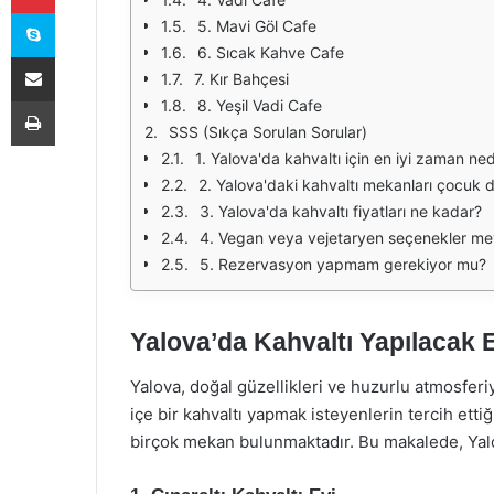
Skype
5. Mavi Göl Cafe
6. Sıcak Kahve Cafe
E-Posta ile paylaş
7. Kır Bahçesi
Yazdır
8. Yeşil Vadi Cafe
SSS (Sıkça Sorulan Sorular)
1. Yalova'da kahvaltı için en iyi zaman ned
2. Yalova'daki kahvaltı mekanları çocuk 
3. Yalova'da kahvaltı fiyatları ne kadar?
4. Vegan veya vejetaryen seçenekler m
5. Rezervasyon yapmam gerekiyor mu?
Yalova’da Kahvaltı Yapılacak E
Yalova, doğal güzellikleri ve huzurlu atmosferiyl
içe bir kahvaltı yapmak isteyenlerin tercih etti
birçok mekan bulunmaktadır. Bu makalede, Yalova