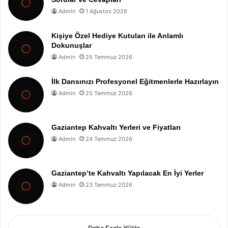
Admin
1 Ağustos 2026
Kişiye Özel Hediye Kutuları ile Anlamlı
Dokunuşlar
Admin
25 Temmuz 2026
İlk Dansınızı Profesyonel Eğitmenlerle Hazırlayın
Admin
25 Temmuz 2026
Gaziantep Kahvaltı Yerleri ve Fiyatları
Admin
24 Temmuz 2026
Gaziantep’te Kahvaltı Yapılacak En İyi Yerler
Admin
23 Temmuz 2026
Daha Fazla Yükle