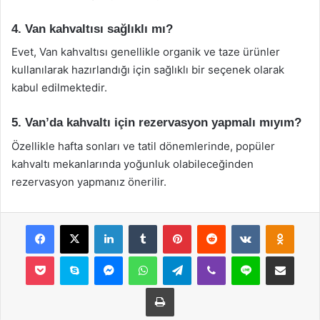
4. Van kahvaltısı sağlıklı mı?
Evet, Van kahvaltısı genellikle organik ve taze ürünler
kullanılarak hazırlandığı için sağlıklı bir seçenek olarak
kabul edilmektedir.
5. Van’da kahvaltı için rezervasyon yapmalı mıyım?
Özellikle hafta sonları ve tatil dönemlerinde, popüler
kahvaltı mekanlarında yoğunluk olabileceğinden
rezervasyon yapmanız önerilir.
Facebook
X
LinkedIn
Tumblr
Pinterest
Reddit
VKontakte
Odnok
Pocket
Skype
Messenger
WhatsApp
Telegram
Viber
Line
E-Posta ile payla
Yazdır