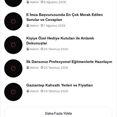
Admin
8 Ağustos 2026
E İmza Başvurusunda En Çok Merak Edilen
Sorular ve Cevapları
Admin
1 Ağustos 2026
Kişiye Özel Hediye Kutuları ile Anlamlı
Dokunuşlar
Admin
25 Temmuz 2026
İlk Dansınızı Profesyonel Eğitmenlerle Hazırlayın
Admin
25 Temmuz 2026
Gaziantep Kahvaltı Yerleri ve Fiyatları
Admin
24 Temmuz 2026
Daha Fazla Yükle