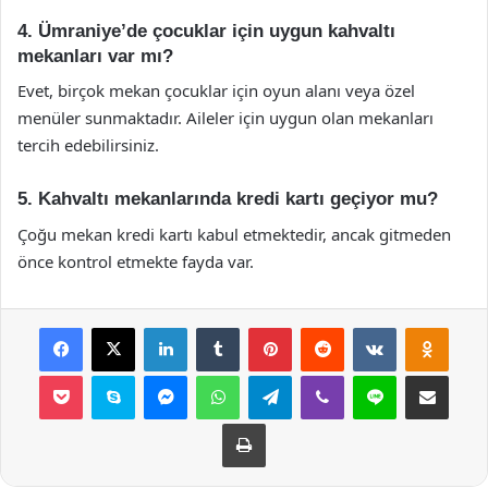
4. Ümraniye’de çocuklar için uygun kahvaltı
mekanları var mı?
Evet, birçok mekan çocuklar için oyun alanı veya özel
menüler sunmaktadır. Aileler için uygun olan mekanları
tercih edebilirsiniz.
5. Kahvaltı mekanlarında kredi kartı geçiyor mu?
Çoğu mekan kredi kartı kabul etmektedir, ancak gitmeden
önce kontrol etmekte fayda var.
Facebook
X
LinkedIn
Tumblr
Pinterest
Reddit
VKontakte
Odnok
Pocket
Skype
Messenger
WhatsApp
Telegram
Viber
Line
E-Posta ile payla
Yazdır