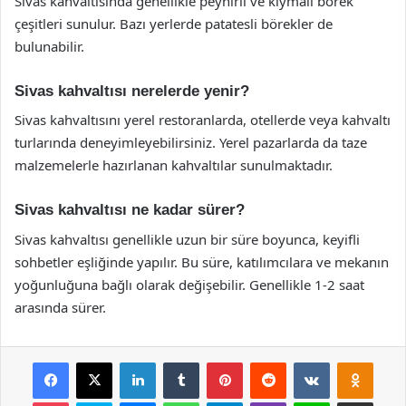
Sivas kahvaltısında genellikle peynirli ve kıymalı börek
çeşitleri sunulur. Bazı yerlerde patatesli börekler de
bulunabilir.
Sivas kahvaltısı nerelerde yenir?
Sivas kahvaltısını yerel restoranlarda, otellerde veya kahvaltı
turlarında deneyimleyebilirsiniz. Yerel pazarlarda da taze
malzemelerle hazırlanan kahvaltılar sunulmaktadır.
Sivas kahvaltısı ne kadar sürer?
Sivas kahvaltısı genellikle uzun bir süre boyunca, keyifli
sohbetler eşliğinde yapılır. Bu süre, katılımcılara ve mekanın
yoğunluğuna bağlı olarak değişebilir. Genellikle 1-2 saat
arasında sürer.
Facebook
X
LinkedIn
Tumblr
Pinterest
Reddit
VKontakte
Odnok
Pocket
Skype
Messenger
WhatsApp
Telegram
Viber
Line
E-Posta ile payla