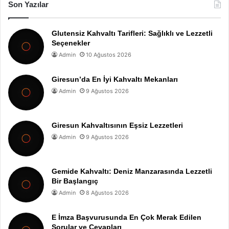
Son Yazılar
Glutensiz Kahvaltı Tarifleri: Sağlıklı ve Lezzetli
Seçenekler
Admin
10 Ağustos 2026
Giresun’da En İyi Kahvaltı Mekanları
Admin
9 Ağustos 2026
Giresun Kahvaltısının Eşsiz Lezzetleri
Admin
9 Ağustos 2026
Gemide Kahvaltı: Deniz Manzarasında Lezzetli
Bir Başlangıç
Admin
8 Ağustos 2026
E İmza Başvurusunda En Çok Merak Edilen
Sorular ve Cevapları