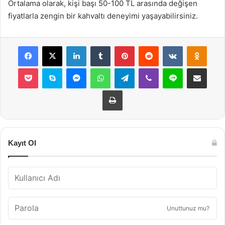
Ortalama olarak, kişi başı 50-100 TL arasında değişen
fiyatlarla zengin bir kahvaltı deneyimi yaşayabilirsiniz.
Facebook
X
LinkedIn
Tumblr
Pinterest
Reddit
VKontakte
Odnok
Pocket
Skype
Messenger
WhatsApp
Telegram
Viber
Line
E-Posta ile payla
Yazdır
Kayıt Ol
Unuttunuz mu?