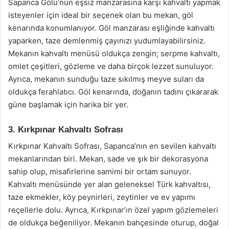
Sapanca Gölü’nün eşsiz manzarasına karşı kahvaltı yapmak
isteyenler için ideal bir seçenek olan bu mekan, göl
kenarında konumlanıyor. Göl manzarası eşliğinde kahvaltı
yaparken, taze demlenmiş çayınızı yudumlayabilirsiniz.
Mekanın kahvaltı menüsü oldukça zengin; serpme kahvaltı,
omlet çeşitleri, gözleme ve daha birçok lezzet sunuluyor.
Ayrıca, mekanın sunduğu taze sıkılmış meyve suları da
oldukça ferahlatıcı. Göl kenarında, doğanın tadını çıkararak
güne başlamak için harika bir yer.
3. Kırkpınar Kahvaltı Sofrası
Kırkpınar Kahvaltı Sofrası, Sapanca’nın en sevilen kahvaltı
mekanlarından biri. Mekan, sade ve şık bir dekorasyona
sahip olup, misafirlerine samimi bir ortam sunuyor.
Kahvaltı menüsünde yer alan geleneksel Türk kahvaltısı,
taze ekmekler, köy peynirleri, zeytinler ve ev yapımı
reçellerle dolu. Ayrıca, Kırkpınar’ın özel yapım gözlemeleri
de oldukça beğeniliyor. Mekanın bahçesinde oturup, doğal