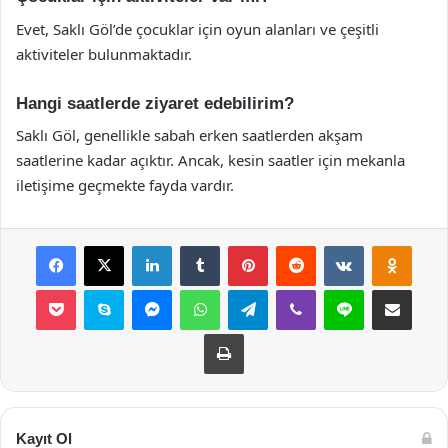
Evet, Saklı Göl’de çocuklar için oyun alanları ve çeşitli
aktiviteler bulunmaktadır.
Hangi saatlerde ziyaret edebilirim?
Saklı Göl, genellikle sabah erken saatlerden akşam
saatlerine kadar açıktır. Ancak, kesin saatler için mekanla
iletişime geçmekte fayda vardır.
Facebook
X
LinkedIn
Tumblr
Pinterest
Reddit
VKontakte
Odnok
Pocket
Skype
Messenger
WhatsApp
Telegram
Viber
Line
E-Posta ile payla
Yazdır
Kayıt Ol