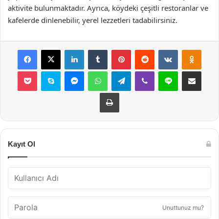
aktivite bulunmaktadır. Ayrıca, köydeki çeşitli restoranlar ve
kafelerde dinlenebilir, yerel lezzetleri tadabilirsiniz.
Facebook
X
LinkedIn
Tumblr
Pinterest
Reddit
VKontakte
Odnok
Pocket
Skype
Messenger
WhatsApp
Telegram
Viber
Line
E-Posta ile payla
Yazdır
Kayıt Ol
Unuttunuz mu?