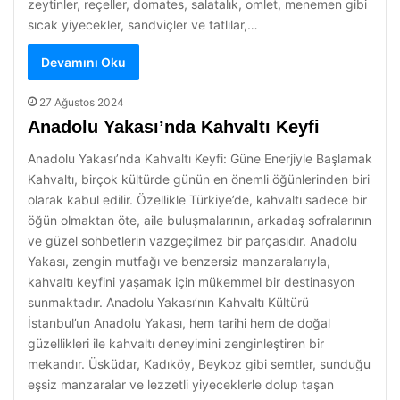
zeytinler, reçeller, domates, salatalık, omlet, menemen gibi
sıcak yiyecekler, sandviçler ve tatlılar,…
Devamını Oku
27 Ağustos 2024
Anadolu Yakası’nda Kahvaltı Keyfi
Anadolu Yakası’nda Kahvaltı Keyfi: Güne Enerjiyle Başlamak
Kahvaltı, birçok kültürde günün en önemli öğünlerinden biri
olarak kabul edilir. Özellikle Türkiye’de, kahvaltı sadece bir
öğün olmaktan öte, aile buluşmalarının, arkadaş sofralarının
ve güzel sohbetlerin vazgeçilmez bir parçasıdır. Anadolu
Yakası, zengin mutfağı ve benzersiz manzaralarıyla,
kahvaltı keyfini yaşamak için mükemmel bir destinasyon
sunmaktadır. Anadolu Yakası’nın Kahvaltı Kültürü
İstanbul’un Anadolu Yakası, hem tarihi hem de doğal
güzellikleri ile kahvaltı deneyimini zenginleştiren bir
mekandır. Üsküdar, Kadıköy, Beykoz gibi semtler, sunduğu
eşsiz manzaralar ve lezzetli yiyeceklerle dolup taşan