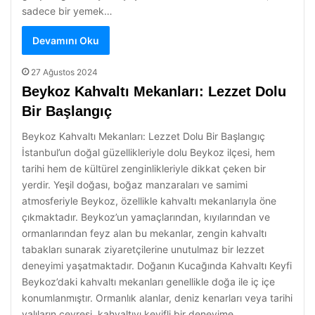
sadece bir yemek…
Devamını Oku
27 Ağustos 2024
Beykoz Kahvaltı Mekanları: Lezzet Dolu
Bir Başlangıç
Beykoz Kahvaltı Mekanları: Lezzet Dolu Bir Başlangıç
İstanbul’un doğal güzellikleriyle dolu Beykoz ilçesi, hem
tarihi hem de kültürel zenginlikleriyle dikkat çeken bir
yerdir. Yeşil doğası, boğaz manzaraları ve samimi
atmosferiyle Beykoz, özellikle kahvaltı mekanlarıyla öne
çıkmaktadır. Beykoz’un yamaçlarından, kıyılarından ve
ormanlarından feyz alan bu mekanlar, zengin kahvaltı
tabakları sunarak ziyaretçilerine unutulmaz bir lezzet
deneyimi yaşatmaktadır. Doğanın Kucağında Kahvaltı Keyfi
Beykoz’daki kahvaltı mekanları genellikle doğa ile iç içe
konumlanmıştır. Ormanlık alanlar, deniz kenarları veya tarihi
yalıların çevresi, kahvaltıyı keyifli bir deneyime