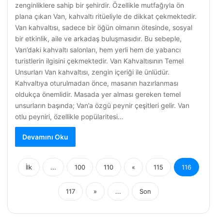
zenginliklere sahip bir şehirdir. Özellikle mutfağıyla ön
plana çıkan Van, kahvaltı ritüeliyle de dikkat çekmektedir.
Van kahvaltısı, sadece bir öğün olmanın ötesinde, sosyal
bir etkinlik, aile ve arkadaş buluşmasıdır. Bu sebeple,
Van’daki kahvaltı salonları, hem yerli hem de yabancı
turistlerin ilgisini çekmektedir. Van Kahvaltısının Temel
Unsurları Van kahvaltısı, zengin içeriği ile ünlüdür.
Kahvaltıya oturulmadan önce, masanın hazırlanması
oldukça önemlidir. Masada yer alması gereken temel
unsurların başında; Van’a özgü peynir çeşitleri gelir. Van
otlu peyniri, özellikle popülaritesi…
Devamını Oku
İlk
...
100
110
«
115
116
117
»
...
Son