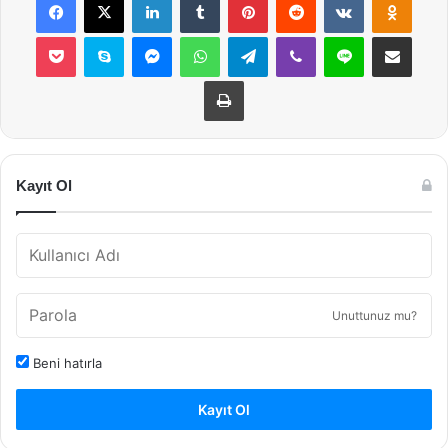
Pocket
Skype
Messenger
WhatsApp
Telegram
Viber
Line
E-Posta ile payla
Yazdır
Kayıt Ol
Unuttunuz mu?
Beni hatırla
Kayıt Ol