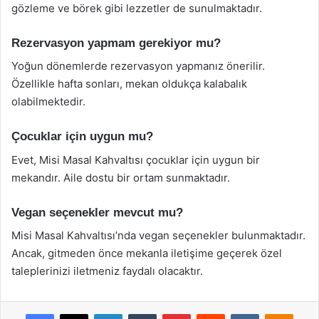
gözleme ve börek gibi lezzetler de sunulmaktadır.
Rezervasyon yapmam gerekiyor mu?
Yoğun dönemlerde rezervasyon yapmanız önerilir.
Özellikle hafta sonları, mekan oldukça kalabalık
olabilmektedir.
Çocuklar için uygun mu?
Evet, Misi Masal Kahvaltısı çocuklar için uygun bir
mekandır. Aile dostu bir ortam sunmaktadır.
Vegan seçenekler mevcut mu?
Misi Masal Kahvaltısı’nda vegan seçenekler bulunmaktadır.
Ancak, gitmeden önce mekanla iletişime geçerek özel
taleplerinizi iletmeniz faydalı olacaktır.
Facebook
X
LinkedIn
Tumblr
Pinterest
Reddit
VKontakte
Odnok