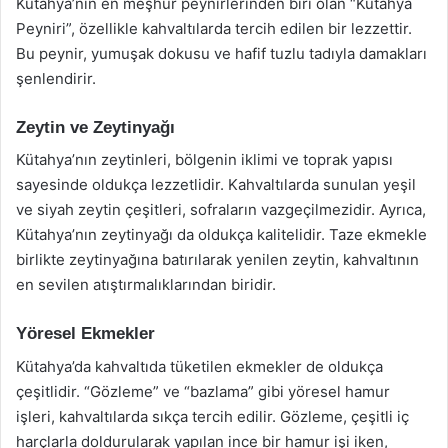
Kütahya’nın en meşhur peynirlerinden biri olan “Kütahya
Peyniri”, özellikle kahvaltılarda tercih edilen bir lezzettir.
Bu peynir, yumuşak dokusu ve hafif tuzlu tadıyla damakları
şenlendirir.
Zeytin ve Zeytinyağı
Kütahya’nın zeytinleri, bölgenin iklimi ve toprak yapısı
sayesinde oldukça lezzetlidir. Kahvaltılarda sunulan yeşil
ve siyah zeytin çeşitleri, sofraların vazgeçilmezidir. Ayrıca,
Kütahya’nın zeytinyağı da oldukça kalitelidir. Taze ekmekle
birlikte zeytinyağına batırılarak yenilen zeytin, kahvaltının
en sevilen atıştırmalıklarından biridir.
Yöresel Ekmekler
Kütahya’da kahvaltıda tüketilen ekmekler de oldukça
çeşitlidir. “Gözleme” ve “bazlama” gibi yöresel hamur
işleri, kahvaltılarda sıkça tercih edilir. Gözleme, çeşitli iç
harçlarla doldurularak yapılan ince bir hamur işi iken,