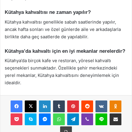
Kütahya kahvaltısı ne zaman yapılır?
Kütahya kahvaltısı genellikle sabah saatlerinde yapılır,
ancak hafta sonları ve özel günlerde aile ve arkadaşlarla
birlikte daha geç saatlerde de yapılabilir.
Kütahya’da kahvaltı için en iyi mekanlar nerelerdir?
Kütahya’da birçok kafe ve restoran, yöresel kahvaltı
seçenekleri sunmaktadır. Özellikle şehir merkezindeki
yerel mekanlar, Kütahya kahvaltısını deneyimlemek için
idealdir.
Facebook
X
LinkedIn
Tumblr
Pinterest
Reddit
VKontakte
Odnok
Pocket
Skype
Messenger
WhatsApp
Telegram
Viber
Line
E-Posta ile payla
Yazdır