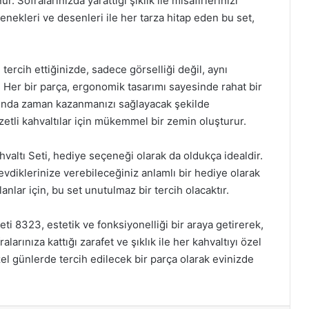
Sofralarınızda yarattığı şıklık ile misafirlerinizi
eçenekleri ve desenleri ile her tarza hitap eden bu set,
 tercih ettiğinizde, sadece görselliği değil, aynı
. Her bir parça, ergonomik tasarımı sayesinde rahat bir
rasında zaman kazanmanızı sağlayacak şekilde
etli kahvaltılar için mükemmel bir zemin oluşturur.
altı Seti, hediye seçeneği olarak da oldukça idealdir.
sevdiklerinize verebileceğiniz anlamlı bir hediye olarak
lanlar için, bu set unutulmaz bir tercih olacaktır.
i 8323, estetik ve fonksiyonelliği bir araya getirerek,
alarınıza kattığı zarafet ve şıklık ile her kahvaltıyı özel
el günlerde tercih edilecek bir parça olarak evinizde