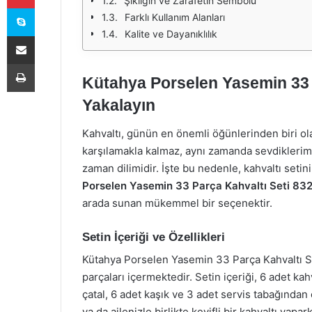
Şıklığın ve Zarafetin Sembolü
Skype
Farklı Kullanım Alanları
Kalite ve Dayanıklılık
E-Posta ile paylaş
Yazdır
Kütahya Porselen Yasemin 33 Pa
Yakalayın
Kahvaltı, günün en önemli öğünlerinden biri ol
karşılamakla kalmaz, aynı zamanda sevdiklerimiz
zaman dilimidir. İşte bu nedenle, kahvaltı setini
Porselen Yasemin 33 Parça Kahvaltı Seti 83
arada sunan mükemmel bir seçenektir.
Setin İçeriği ve Özellikleri
Kütahya Porselen Yasemin 33 Parça Kahvaltı Se
parçaları içermektedir. Setin içeriği, 6 adet kah
çatal, 6 adet kaşık ve 3 adet servis tabağından 
ya da ailenizle birlikte keyifli bir kahvaltı yapa