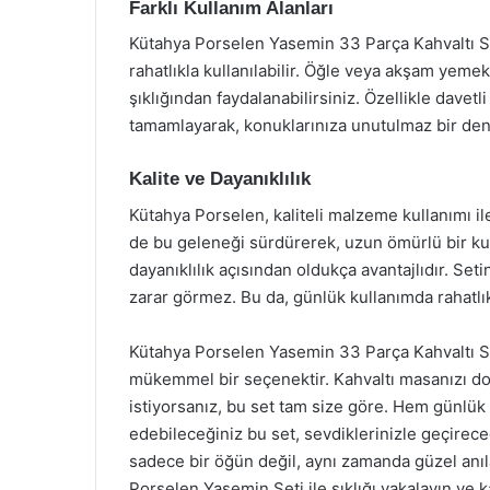
Farklı Kullanım Alanları
Kütahya Porselen Yasemin 33 Parça Kahvaltı Set
rahatlıkla kullanılabilir. Öğle veya akşam yemek
şıklığından faydalanabilirsiniz. Özellikle davet
tamamlayarak, konuklarınıza unutulmaz bir dene
Kalite ve Dayanıklılık
Kütahya Porselen, kaliteli malzeme kullanımı il
de bu geleneği sürdürerek, uzun ömürlü bir k
dayanıklılık açısından oldukça avantajlıdır. Se
zarar görmez. Bu da, günlük kullanımda rahatlık
Kütahya Porselen Yasemin 33 Parça Kahvaltı Set
mükemmel bir seçenektir. Kahvaltı masanızı don
istiyorsanız, bu set tam size göre. Hem günlük
edebileceğiniz bu set, sevdiklerinizle geçireceğ
sadece bir öğün değil, aynı zamanda güzel anıla
Porselen Yasemin Seti ile şıklığı yakalayın ve ka