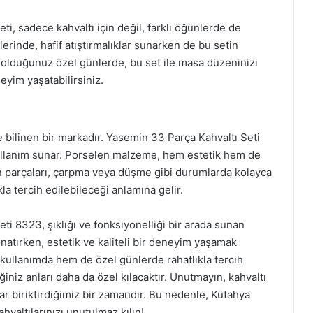
i, sadece kahvaltı için değil, farklı öğünlerde de
lerinde, hafif atıştırmalıklar sunarken de bu setin
li olduğunuz özel günlerde, bu set ile masa düzeninizi
yim yaşatabilirsiniz.
e bilinen bir markadır. Yasemin 33 Parça Kahvaltı Seti
ullanım sunar. Porselen malzeme, hem estetik hem de
tin parçaları, çarpma veya düşme gibi durumlarda kolayca
la tercih edilebileceği anlamına gelir.
i 8323, şıklığı ve fonksiyonelliği bir arada sunan
atırken, estetik ve kaliteli bir deneyim yaşamak
 kullanımda hem de özel günlerde rahatlıkla tercih
iniz anları daha da özel kılacaktır. Unutmayın, kahvaltı
r biriktirdiğimiz bir zamandır. Bu nedenle, Kütahya
hvaltılarınızı unutulmaz kılın!