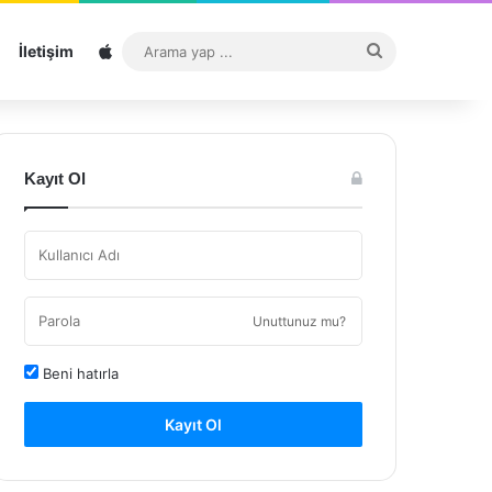
Sitemap
Arama
İletişim
yap
...
Kayıt Ol
Unuttunuz mu?
Beni hatırla
Kayıt Ol