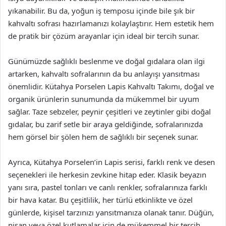
yıkanabilir. Bu da, yoğun iş temposu içinde bile şık bir
kahvaltı sofrası hazırlamanızı kolaylaştırır. Hem estetik hem
de pratik bir çözüm arayanlar için ideal bir tercih sunar.
Günümüzde sağlıklı beslenme ve doğal gıdalara olan ilgi
artarken, kahvaltı sofralarının da bu anlayışı yansıtması
önemlidir. Kütahya Porselen Lapis Kahvaltı Takımı, doğal ve
organik ürünlerin sunumunda da mükemmel bir uyum
sağlar. Taze sebzeler, peynir çeşitleri ve zeytinler gibi doğal
gıdalar, bu zarif setle bir araya geldiğinde, sofralarınızda
hem görsel bir şölen hem de sağlıklı bir seçenek sunar.
Ayrıca, Kütahya Porselen’in Lapis serisi, farklı renk ve desen
seçenekleri ile herkesin zevkine hitap eder. Klasik beyazın
yanı sıra, pastel tonları ve canlı renkler, sofralarınıza farklı
bir hava katar. Bu çeşitlilik, her türlü etkinlikte ve özel
günlerde, kişisel tarzınızı yansıtmanıza olanak tanır. Düğün,
nişan veya özel kutlamalar için de mükemmel bir tercih