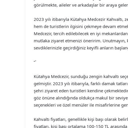
görülmekte, aileler ve arkadaşlar bir araya geler
2023 yılı itibarıyla Kütahya Medcezir Kahvaltı, 
hem de turistlerin ilgisini çekmeye devam etmek
Medcezir, tercih edilebilecek en iyi mekanlardan 
mutlaka ziyaret etmenizi öneririm. Unutmayın, 
sevdiklerinizle geçirdiğiniz keyifli anların başlan
“`
Kütahya Medcezir, sunduğu zengin kahvaltı seçe
gelmiştir. 2023 yılı itibarıyla, farklı damak tat
şehri ziyaret eden turistleri kendine çekmektedir.
göz önüne alındığında oldukça makul bir seviyede
seçenekleri ve özel menüler ile misafirlerine ge
Kahvaltı fiyatları, genellikle kişi başı olarak be
fiyatları, kişi başı ortalama 100-150 TL arasında