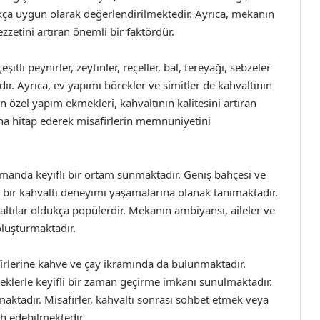
dukça uygun olarak değerlendirilmektedir. Ayrıca, mekanın
zzetini artıran önemli bir faktördür.
tli peynirler, zeytinler, reçeller, bal, tereyağı, sebzeler
dır. Ayrıca, ev yapımı börekler ve simitler de kahvaltının
 özel yapım ekmekleri, kahvaltının kalitesini artıran
dına hitap ederek misafirlerin memnuniyetini
amanda keyifli bir ortam sunmaktadır. Geniş bahçesi ve
çe bir kahvaltı deneyimi yaşamalarına olanak tanımaktadır.
valtılar oldukça popülerdir. Mekanın ambiyansı, aileler ve
oluşturmaktadır.
firlerine kahve ve çay ikramında da bulunmaktadır.
eklerle keyifli bir zaman geçirme imkanı sunulmaktadır.
aktadır. Misafirler, kahvaltı sonrası sohbet etmek veya
ih edebilmektedir.