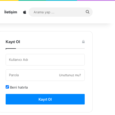
Sitemap
Arama
İletişim
yap
...
Kayıt Ol
Unuttunuz mu?
Beni hatırla
Kayıt Ol