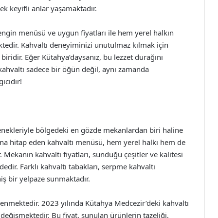
ek keyifli anlar yaşamaktadır.
zengin menüsü ve uygun fiyatları ile hem yerel halkın
tedir. Kahvaltı deneyiminizi unutulmaz kılmak için
biridir. Eğer Kütahya’daysanız, bu lezzet durağını
kahvaltı sadece bir öğün değil, aynı zamanda
gıcıdır!
nekleriyle bölgedeki en gözde mekanlardan biri haline
larına hitap eden kahvaltı menüsü, hem yerel halkı hem de
 Mekanın kahvaltı fiyatları, sunduğu çeşitler ve kalitesi
dir. Farklı kahvaltı tabakları, serpme kahvaltı
niş bir yelpaze sunmaktadır.
lirlenmektedir. 2023 yılında Kütahya Medcezir’deki kahvaltı
 değişmektedir. Bu fiyat, sunulan ürünlerin tazeliği,