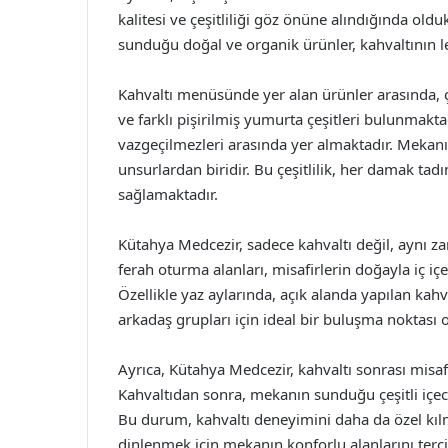
kalitesi ve çeşitliliği göz önüne alındığında ol
sunduğu doğal ve organik ürünler, kahvaltının le
Kahvaltı menüsünde yer alan ürünler arasında, çeşi
ve farklı pişirilmiş yumurta çeşitleri bulunmakta
vazgeçilmezleri arasında yer almaktadır. Mekanın
unsurlardan biridir. Bu çeşitlilik, her damak ta
sağlamaktadır.
Kütahya Medcezir, sadece kahvaltı değil, aynı z
ferah oturma alanları, misafirlerin doğayla iç i
Özellikle yaz aylarında, açık alanda yapılan kah
arkadaş grupları için ideal bir buluşma noktası 
Ayrıca, Kütahya Medcezir, kahvaltı sonrası misa
Kahvaltıdan sonra, mekanın sunduğu çeşitli içec
Bu durum, kahvaltı deneyimini daha da özel kılm
dinlenmek için mekanın konforlu alanlarını terc