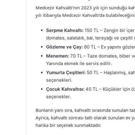
Medcezir Kahvaltı’nın 2023 yılı için sunduğu kahv
yılı itibarıyla Medcezir Kahvaltı’da bulabileceğiniz
Serpme Kahvaltı:
150 TL – Zengin bir içeri
domates, salatalık, bal, tereyağı ve çeşitli 
Gözleme ve Çay:
60 TL – Ev yapımı gözleme
Menemen:
70 TL – Taze domates, biber ve
Yanında ekmek ile servis edilir.
Yumurta Çeşitleri:
50 TL – Haşlanmış, sah
seçenekleri.
Çocuk Kahvaltısı:
40 TL – Küçükler için öz
seçenekler.
Bunların yanı sıra, kahvaltı sırasında sunulan t
Ayrıca, kahvaltı sonrası tatlı olarak sunulan ev y
harika bir seçenek sunmaktadır.