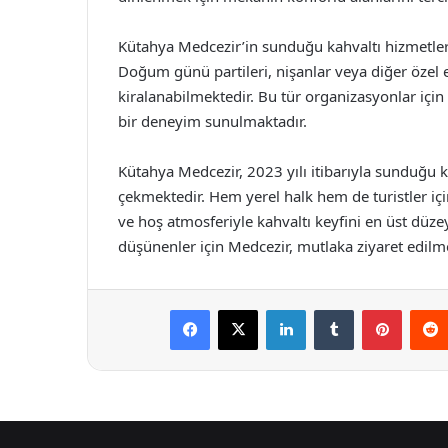
Kütahya Medcezir’in sunduğu kahvaltı hizmetleri
Doğum günü partileri, nişanlar veya diğer özel e
kiralanabilmektedir. Bu tür organizasyonlar içi
bir deneyim sunulmaktadır.
Kütahya Medcezir, 2023 yılı itibarıyla sunduğu ka
çekmektedir. Hem yerel halk hem de turistler i
ve hoş atmosferiyle kahvaltı keyfini en üst düz
düşünenler için Medcezir, mutlaka ziyaret edilm
Facebook
X
LinkedIn
Tumblr
Pintere