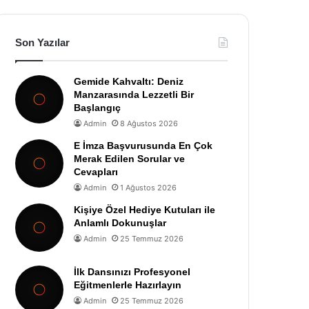
Son Yazılar
Gemide Kahvaltı: Deniz
Manzarasında Lezzetli Bir
Başlangıç
Admin
8 Ağustos 2026
E İmza Başvurusunda En Çok
Merak Edilen Sorular ve
Cevapları
Admin
1 Ağustos 2026
Kişiye Özel Hediye Kutuları ile
Anlamlı Dokunuşlar
Admin
25 Temmuz 2026
İlk Dansınızı Profesyonel
Eğitmenlerle Hazırlayın
Admin
25 Temmuz 2026