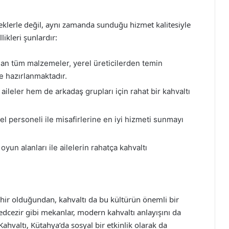
eklerle değil, aynı zamanda sunduğu hizmet kalitesiyle
ikleri şunlardır:
lan tüm malzemeler, yerel üreticilerden temin
e hazırlanmaktadır.
ileler hem de arkadaş grupları için rahat bir kahvaltı
l personeli ile misafirlerine en iyi hizmeti sunmayı
yun alanları ile ailelerin rahatça kahvaltı
ehir olduğundan, kahvaltı da bu kültürün önemli bir
 Medcezir gibi mekanlar, modern kahvaltı anlayışını da
 Kahvaltı, Kütahya’da sosyal bir etkinlik olarak da