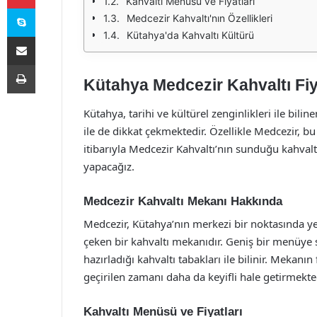
Kahvaltı Menüsü ve Fiyatları
Skype
Medcezir Kahvaltı'nın Özellikleri
Kütahya'da Kahvaltı Kültürü
E-Posta ile paylaş
Yazdır
Kütahya Medcezir Kahvaltı Fiy
Kütahya, tarihi ve kültürel zenginlikleri ile bilin
ile de dikkat çekmektedir. Özellikle Medcezir, bu
itibarıyla Medcezir Kahvaltı’nın sunduğu kahvaltı
yapacağız.
Medcezir Kahvaltı Mekanı Hakkında
Medcezir, Kütahya’nın merkezi bir noktasında yer
çeken bir kahvaltı mekanıdır. Geniş bir menüye 
hazırladığı kahvaltı tabakları ile bilinir. Mekan
geçirilen zamanı daha da keyifli hale getirmekted
Kahvaltı Menüsü ve Fiyatları