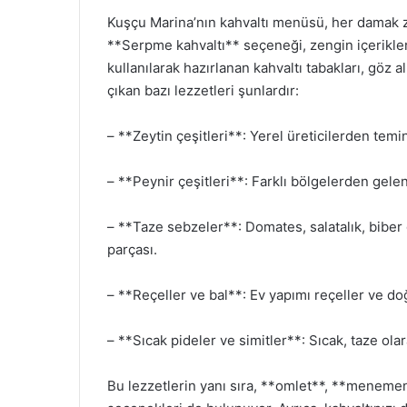
Kuşçu Marina’nın kahvaltı menüsü, her damak z
**Serpme kahvaltı** seçeneği, zengin içerikler
kullanılarak hazırlanan kahvaltı tabakları, göz
çıkan bazı lezzetleri şunlardır:
– **Zeytin çeşitleri**: Yerel üreticilerden temi
– **Peynir çeşitleri**: Farklı bölgelerden gelen
– **Taze sebzeler**: Domates, salatalık, biber gi
parçası.
– **Reçeller ve bal**: Ev yapımı reçeller ve doğ
– **Sıcak pideler ve simitler**: Sıcak, taze ola
Bu lezzetlerin yanı sıra, **omlet**, **menem