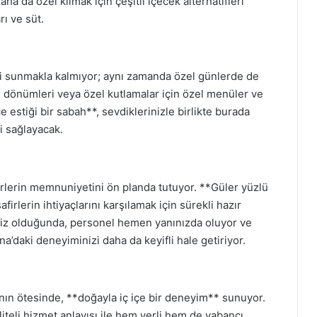
ha da özel kılmak için çeşitli içecek alternatifleri
rı ve süt.
i sunmakla kalmıyor; aynı zamanda özel günlerde de
yıl dönümleri veya özel kutlamalar için özel menüler ve
e estiği bir sabah**, sevdiklerinizle birlikte burada
i sağlayacak.
irlerin memnuniyetini ön planda tutuyor. **Güler yüzlü
afirlerin ihtiyaçlarını karşılamak için sürekli hazır
ğiniz olduğunda, personel hemen yanınızda oluyor ve
na’daki deneyiminizi daha da keyifli hale getiriyor.
nın ötesinde, **doğayla iç içe bir deneyim** sunuyor.
teli hizmet anlayışı ile hem yerli hem de yabancı