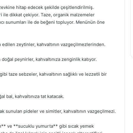
evkine hitap edecek şekilde çeşitlendirilmiş.
i ile dikkat çekiyor. Taze, organik malzemeler
 alıcı sunumları ile de beğeni topluyor. Menünün öne
n edilen zeytinler, kahvaltının vazgeçilmezlerinden.
 doğal peynirler, kahvaltınıza zenginlik katıyor.
bi taze sebzeler, kahvaltının sağlıklı ve lezzetli bir
al bal, kahvaltınıza tat katacak.
rak sunulan pideler ve simitler, kahvaltının vazgeçilmezi.
en** ve **sucuklu yumurta** gibi sıcak yemek