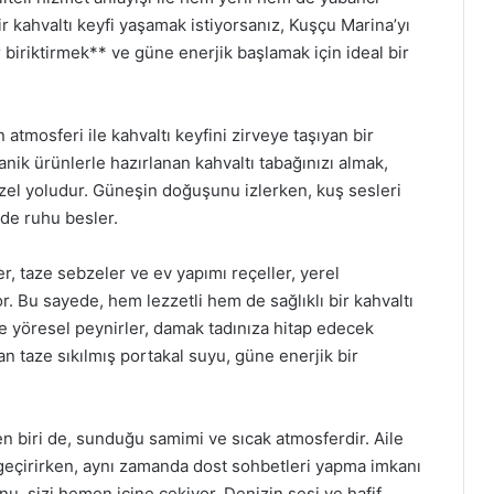
bir kahvaltı keyfi yaşamak istiyorsanız, Kuşçu Marina’yı
 biriktirmek** ve güne enerjik başlamak için ideal bir
atmosferi ile kahvaltı keyfini zirveye taşıyan bir
nik ürünlerle hazırlanan kahvaltı tabağınızı almak,
l yoludur. Güneşin doğuşunu izlerken, kuş sesleri
de ruhu besler.
r, taze sebzeler ve ev yapımı reçeller, yerel
r. Bu sayede, hem lezzetli hem de sağlıklı bir kahvaltı
ve yöresel peynirler, damak tadınıza hitap edecek
an taze sıkılmış portakal suyu, güne enerjik bir
en biri de, sunduğu samimi ve sıcak atmosferdir. Aile
ar geçirirken, aynı zamanda dost sohbetleri yapma imkanı
, sizi hemen içine çekiyor. Denizin sesi ve hafif