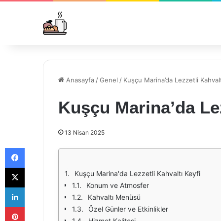
Anasayfa
/
Genel
/
Kuşçu Marina’da Lezzetli Kahvalt
Kuşçu Marina’da Lez
13 Nisan 2025
Facebook
X
Kuşçu Marina'da Lezzetli Kahvaltı Keyfi
Konum ve Atmosfer
LinkedIn
Kahvaltı Menüsü
Pinterest
Özel Günler ve Etkinlikler
Hizmet Kalitesi