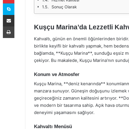
Skype
Sonuç Olarak
E-Posta ile paylaş
Kuşçu Marina’da Lezzetli Kahv
Yazdır
Kahvaltı, günün en önemli öğünlerinden biridir. 
birlikte keyifli bir kahvaltı yapmak, hem beden
bağlamda, **Kuşçu Marina**, sunduğu eşsiz manz
çekiyor. Bu makalede, Kuşçu Marina’nın sunduğu
Konum ve Atmosfer
Kuşçu Marina, **deniz kenarında** konumlanmı
manzara sunuyor. Güneşin doğuşunu izlemek ve
geçireceğiniz zamanın kalitesini artırıyor. **D
ve modern bir tasarıma sahip. Açık hava oturma a
deneyimi yaşamasını sağlıyor.
Kahvaltı Menüsü