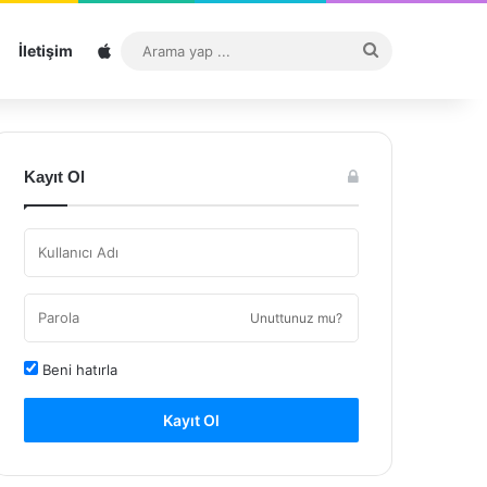
Sitemap
Arama
İletişim
yap
...
Kayıt Ol
Unuttunuz mu?
Beni hatırla
Kayıt Ol