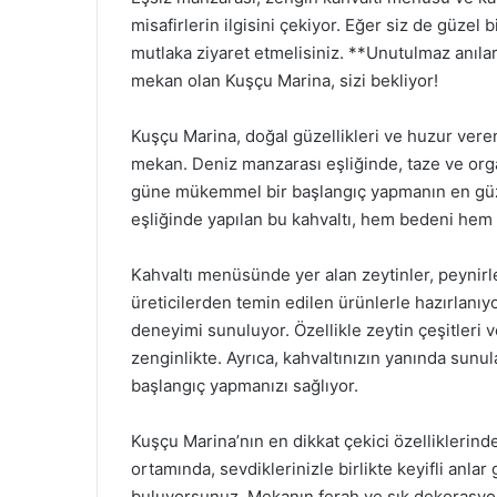
misafirlerin ilgisini çekiyor. Eğer siz de güzel 
mutlaka ziyaret etmelisiniz. **Unutulmaz anılar
mekan olan Kuşçu Marina, sizi bekliyor!
Kuşçu Marina, doğal güzellikleri ve huzur veren 
mekan. Deniz manzarası eşliğinde, taze ve orga
güne mükemmel bir başlangıç yapmanın en güze
eşliğinde yapılan bu kahvaltı, hem bedeni hem 
Kahvaltı menüsünde yer alan zeytinler, peynirle
üreticilerden temin edilen ürünlerle hazırlanıyo
deneyimi sunuluyor. Özellikle zeytin çeşitleri 
zenginlikte. Ayrıca, kahvaltınızın yanında sunul
başlangıç yapmanızı sağlıyor.
Kuşçu Marina’nın en dikkat çekici özelliklerind
ortamında, sevdiklerinizle birlikte keyifli anl
buluyorsunuz. Mekanın ferah ve şık dekorasyonu