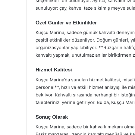
seçenekleri de bulunuyor. Ayrıca, kahvaltınızı da
sunuluyor: çay, kahve, taze sıkılmış meyve sula
Özel Günler ve Etkinlikler
Kuşçu Marina, sadece günlük kahvaltı deneyim
çeşitli etkinlikler düzenliyor. Doğum günleri, 
organizasyonlar yapılabiliyor. **Rüzgarın hafifç
kahvaltı yapmak, unutulmaz anılar biriktirmeniz
Hizmet Kalitesi
Kuşçu Marina’da sunulan hizmet kalitesi, misaf
personel**, hızlı ve etkili hizmet anlayışı ile mis
bekliyor. Kahvaltı sırasında herhangi bir iste
taleplerinizi yerine getiriyor. Bu da, Kuşçu Mari
Sonuç Olarak
Kuşçu Marina, sadece bir kahvaltı mekanı olma
Eşsiz manzarası, zengin kahvaltı menüsü ve kali