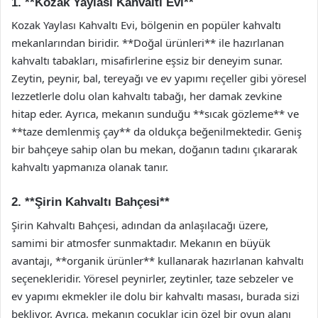
1. **Kozak Yaylası Kahvaltı Evi**
Kozak Yaylası Kahvaltı Evi, bölgenin en popüler kahvaltı
mekanlarından biridir. **Doğal ürünleri** ile hazırlanan
kahvaltı tabakları, misafirlerine eşsiz bir deneyim sunar.
Zeytin, peynir, bal, tereyağı ve ev yapımı reçeller gibi yöresel
lezzetlerle dolu olan kahvaltı tabağı, her damak zevkine
hitap eder. Ayrıca, mekanın sunduğu **sıcak gözleme** ve
**taze demlenmiş çay** da oldukça beğenilmektedir. Geniş
bir bahçeye sahip olan bu mekan, doğanın tadını çıkararak
kahvaltı yapmanıza olanak tanır.
2. **Şirin Kahvaltı Bahçesi**
Şirin Kahvaltı Bahçesi, adından da anlaşılacağı üzere,
samimi bir atmosfer sunmaktadır. Mekanın en büyük
avantajı, **organik ürünler** kullanarak hazırlanan kahvaltı
seçenekleridir. Yöresel peynirler, zeytinler, taze sebzeler ve
ev yapımı ekmekler ile dolu bir kahvaltı masası, burada sizi
bekliyor. Ayrıca, mekanın çocuklar için özel bir oyun alanı