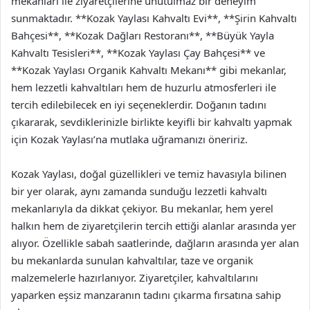
mekanları ile ziyaretçilerine unutulmaz bir deneyim
sunmaktadır. **Kozak Yaylası Kahvaltı Evi**, **Şirin Kahvaltı
Bahçesi**, **Kozak Dağları Restoranı**, **Büyük Yayla
Kahvaltı Tesisleri**, **Kozak Yaylası Çay Bahçesi** ve
**Kozak Yaylası Organik Kahvaltı Mekanı** gibi mekanlar,
hem lezzetli kahvaltıları hem de huzurlu atmosferleri ile
tercih edilebilecek en iyi seçeneklerdir. Doğanın tadını
çıkararak, sevdiklerinizle birlikte keyifli bir kahvaltı yapmak
için Kozak Yaylası’na mutlaka uğramanızı öneririz.
Kozak Yaylası, doğal güzellikleri ve temiz havasıyla bilinen
bir yer olarak, aynı zamanda sunduğu lezzetli kahvaltı
mekanlarıyla da dikkat çekiyor. Bu mekanlar, hem yerel
halkın hem de ziyaretçilerin tercih ettiği alanlar arasında yer
alıyor. Özellikle sabah saatlerinde, dağların arasında yer alan
bu mekanlarda sunulan kahvaltılar, taze ve organik
malzemelerle hazırlanıyor. Ziyaretçiler, kahvaltılarını
yaparken eşsiz manzaranın tadını çıkarma fırsatına sahip