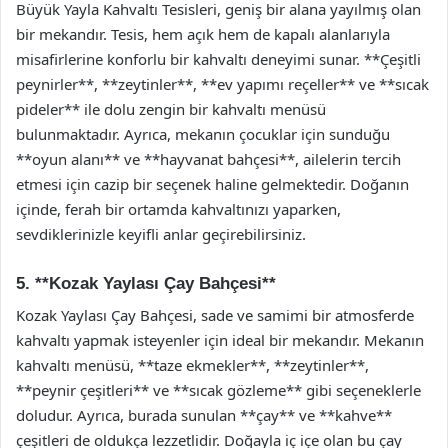
Büyük Yayla Kahvaltı Tesisleri, geniş bir alana yayılmış olan
bir mekandır. Tesis, hem açık hem de kapalı alanlarıyla
misafirlerine konforlu bir kahvaltı deneyimi sunar. **Çeşitli
peynirler**, **zeytinler**, **ev yapımı reçeller** ve **sıcak
pideler** ile dolu zengin bir kahvaltı menüsü
bulunmaktadır. Ayrıca, mekanın çocuklar için sunduğu
**oyun alanı** ve **hayvanat bahçesi**, ailelerin tercih
etmesi için cazip bir seçenek haline gelmektedir. Doğanın
içinde, ferah bir ortamda kahvaltınızı yaparken,
sevdiklerinizle keyifli anlar geçirebilirsiniz.
5. **Kozak Yaylası Çay Bahçesi**
Kozak Yaylası Çay Bahçesi, sade ve samimi bir atmosferde
kahvaltı yapmak isteyenler için ideal bir mekandır. Mekanın
kahvaltı menüsü, **taze ekmekler**, **zeytinler**,
**peynir çeşitleri** ve **sıcak gözleme** gibi seçeneklerle
doludur. Ayrıca, burada sunulan **çay** ve **kahve**
çeşitleri de oldukça lezzetlidir. Doğayla iç içe olan bu çay