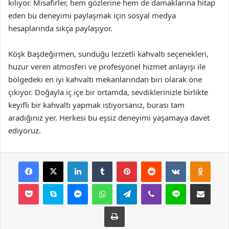
kılıyor. Misafirler, hem gözlerine hem de damaklarına hitap
eden bu deneyimi paylaşmak için sosyal medya
hesaplarında sıkça paylaşıyor.
Köşk Başdeğirmen, sunduğu lezzetli kahvaltı seçenekleri,
huzur veren atmosferi ve profesyonel hizmet anlayışı ile
bölgedeki en iyi kahvaltı mekanlarından biri olarak öne
çıkıyor. Doğayla iç içe bir ortamda, sevdiklerinizle birlikte
keyifli bir kahvaltı yapmak istiyorsanız, burası tam
aradığınız yer. Herkesi bu eşsiz deneyimi yaşamaya davet
ediyoruz.
Facebook
X
LinkedIn
Tumblr
Pinterest
Reddit
VKontakte
Odnok
Pocket
Skype
Messenger
WhatsApp
Telegram
Viber
Line
E-Posta ile payla
Yazdır