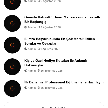
Admin
9 Ağustos 2026
Gemide Kahvaltı: Deniz Manzarasında Lezzetli
Bir Başlangıç
Admin
8 Ağustos 2026
E İmza Başvurusunda En Çok Merak Edilen
Sorular ve Cevapları
Admin
1 Ağustos 2026
Kişiye Özel Hediye Kutuları ile Anlamlı
Dokunuşlar
Admin
25 Temmuz 2026
İlk Dansınızı Profesyonel Eğitmenlerle Hazırlayın
Admin
25 Temmuz 2026