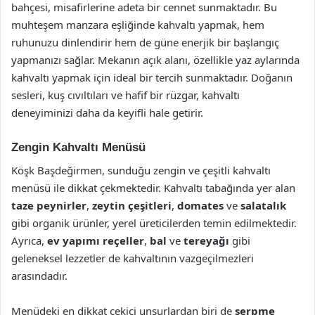
bahçesi, misafirlerine adeta bir cennet sunmaktadır. Bu
muhteşem manzara eşliğinde kahvaltı yapmak, hem
ruhunuzu dinlendirir hem de güne enerjik bir başlangıç
yapmanızı sağlar. Mekanın açık alanı, özellikle yaz aylarında
kahvaltı yapmak için ideal bir tercih sunmaktadır. Doğanın
sesleri, kuş cıvıltıları ve hafif bir rüzgar, kahvaltı
deneyiminizi daha da keyifli hale getirir.
Zengin Kahvaltı Menüsü
Köşk Başdeğirmen, sunduğu zengin ve çeşitli kahvaltı
menüsü ile dikkat çekmektedir. Kahvaltı tabağında yer alan
taze peynirler
,
zeytin çeşitleri
,
domates
ve
salatalık
gibi organik ürünler, yerel üreticilerden temin edilmektedir.
Ayrıca,
ev yapımı reçeller
,
bal
ve
tereyağı
gibi
geleneksel lezzetler de kahvaltının vazgeçilmezleri
arasındadır.
Menüdeki en dikkat çekici unsurlardan biri de
serpme