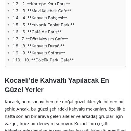
2. **Kartepe Koru Park**
3. **Mavi Kelebek Cafe**
4. **Kahvaltı Bahçesi**
5. **Yuvacık Tabiat Parkı**
6. **Café de Paris**
7. **Dört Mevsim Cafe**
8. **Kahvaltı Durağı**
9. **Kahvaltı Sofrası**
10. **Gölcük Parkı Cafe**
Kocaeli’de Kahvaltı Yapılacak En
Güzel Yerler
Kocaeli, hem sanayi hem de doğal güzellikleriyle bilinen bir
şehir. Ancak, bu güzel şehirdeki kahvaltı mekanları, özellikle
hafta sonları bir araya gelen aileler ve arkadaş grupları için
vazgeçilmez bir deneyim sunuyor. Kocaeli’nin çeşitli
bölgelerinde yer alan bu mekanlar, lezzetli kahvaltı menüleri