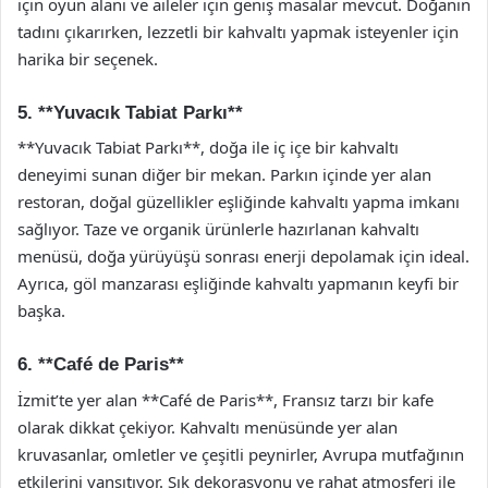
için oyun alanı ve aileler için geniş masalar mevcut. Doğanın
tadını çıkarırken, lezzetli bir kahvaltı yapmak isteyenler için
harika bir seçenek.
5. **Yuvacık Tabiat Parkı**
**Yuvacık Tabiat Parkı**, doğa ile iç içe bir kahvaltı
deneyimi sunan diğer bir mekan. Parkın içinde yer alan
restoran, doğal güzellikler eşliğinde kahvaltı yapma imkanı
sağlıyor. Taze ve organik ürünlerle hazırlanan kahvaltı
menüsü, doğa yürüyüşü sonrası enerji depolamak için ideal.
Ayrıca, göl manzarası eşliğinde kahvaltı yapmanın keyfi bir
başka.
6. **Café de Paris**
İzmit’te yer alan **Café de Paris**, Fransız tarzı bir kafe
olarak dikkat çekiyor. Kahvaltı menüsünde yer alan
kruvasanlar, omletler ve çeşitli peynirler, Avrupa mutfağının
etkilerini yansıtıyor. Şık dekorasyonu ve rahat atmosferi ile