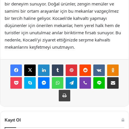
bir deneyim sunuyor. Doğal ürünler, zengin menüler ve
samimi bir ortam arayanlar için bu mekanlar vazgeçilmez
bir tercih haline geliyor. Kocaeli’de kahvaltı yapmayı
düşünenler için önerilen mekanlar, hem yerel halk hem de
turistler için unutulmaz anılar biriktirme fırsatı sunuyor. Bu
nedenle, Kocaeli’yi ziyaret ettiğinizde serpme kahvaltı
mekanlarını keşfetmeyi unutmayın.
Facebook
X
LinkedIn
Tumblr
Pinterest
Reddit
VKontakte
Odnok
Pocket
Skype
Messenger
WhatsApp
Telegram
Viber
Line
E-Posta ile payla
Yazdır
Kayıt Ol