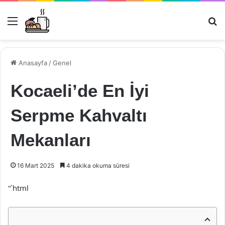
Menü
Ar
Anasayfa
/
Genel
Kocaeli’de En İyi
Serpme Kahvaltı
Mekanları
16 Mart 2025
4 dakika okuma süresi
“`html