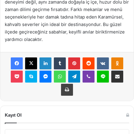
deneyimi değil, aynı zamanda doğayla iç içe, huzur dolu bir
zaman dilimi geçirme fırsatıdır. Farklı mekanlar ve menü
seçenekleriyle her damak tadına hitap eden Karamürsel,
kahvaltı severler için ideal bir destinasyondur. Bu güzel
ilçede geçireceğiniz sabahlar, keyifli anılar biriktirmenize
yardımcı olacaktır.
Facebook
X
LinkedIn
Tumblr
Pinterest
Reddit
VKontakte
Odnok
Pocket
Skype
Messenger
WhatsApp
Telegram
Viber
Line
E-Posta ile payla
Yazdır
Kayıt Ol