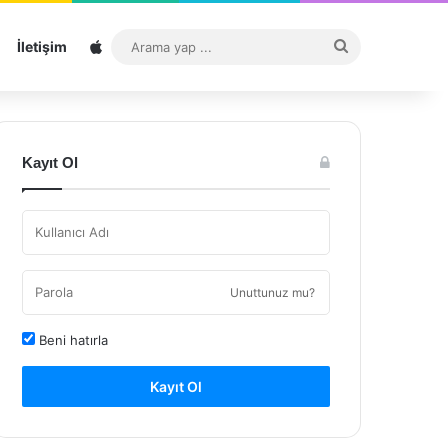
Sitemap
Arama
İletişim
yap
...
Kayıt Ol
Unuttunuz mu?
Beni hatırla
Kayıt Ol