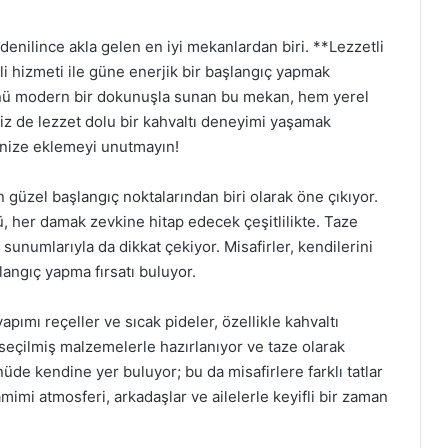
denilince akla gelen en iyi mekanlardan biri. **Lezzetli
li hizmeti ile güne enerjik bir başlangıç yapmak
ürünü modern bir dokunuşla sunan bu mekan, hem yerel
 siz de lezzet dolu bir kahvaltı deneyimi yaşamak
tenize eklemeyi unutmayın!
 güzel başlangıç noktalarından biri olarak öne çıkıyor.
 her damak zevkine hitap edecek çeşitlilikte. Taze
 sunumlarıyla da dikkat çekiyor. Misafirler, kendilerini
langıç yapma fırsatı buluyor.
yapımı reçeller ve sıcak pideler, özellikle kahvaltı
 seçilmiş malzemelerle hazırlanıyor ve taze olarak
nüde kendine yer buluyor; bu da misafirlere farklı tatlar
mi atmosferi, arkadaşlar ve ailelerle keyifli bir zaman