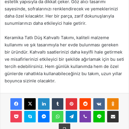
estetik yapısıyla da dikkat çeker. Göz alıcı tasarımı
sayesinde, sofralarınızı renklendirecek ve yemeklerinizi
daha özel kılacaktır. Her bir parça, zarif dokunuşlarıyla
sunumlarınızı daha etkileyici hale getirir.
Keramika Tatlı Düş Kahvaltı Takımı, kaliteli malzeme
kullanımı ve şık tasarımıyla her evde bulunması gereken
bir üründür. Kahvaltı saatlerinizi daha keyifli hale getirmek
ve misafirlerinizi etkileyici bir şekilde ağırlamak için bu seti
tercih edebilirsiniz. Hem günlük kullanımda hem de özel
günlerde rahatlıkla kullanabileceğiniz bu takım, uzun yıllar
boyunca sizinle olacaktır.
Facebook
X
LinkedIn
Tumblr
Pinterest
Reddit
VKontakte
Odnok
Pocket
Skype
Messenger
WhatsApp
Telegram
Viber
Line
E-Posta ile payla
Yazdır