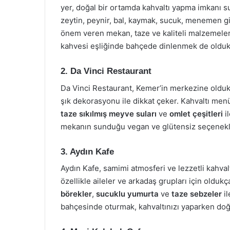
yer, doğal bir ortamda kahvaltı yapma imkanı 
zeytin, peynir, bal, kaymak, sucuk, menemen gibi
önem veren mekan, taze ve kaliteli malzemeler 
kahvesi eşliğinde bahçede dinlenmek de oldukça
2. Da Vinci Restaurant
Da Vinci Restaurant, Kemer’in merkezine oldukç
şık dekorasyonu ile dikkat çeker. Kahvaltı me
taze sıkılmış meyve suları
ve
omlet çeşitleri
il
mekanın sunduğu vegan ve glütensiz seçenekler 
3. Aydın Kafe
Aydın Kafe, samimi atmosferi ve lezzetli kahvalt
özellikle aileler ve arkadaş grupları için old
börekler
,
sucuklu yumurta
ve
taze sebzeler
il
bahçesinde oturmak, kahvaltınızı yaparken doğa