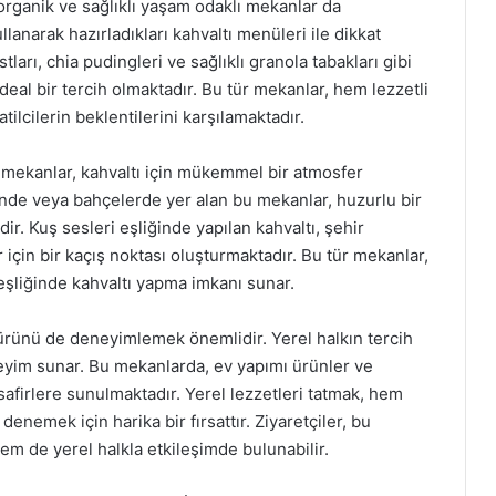
organik ve sağlıklı yaşam odaklı mekanlar da
lanarak hazırladıkları kahvaltı menüleri ile dikkat
ları, chia pudingleri ve sağlıklı granola tabakları gibi
deal bir tercih olmaktadır. Bu tür mekanlar, hem lezzetli
tilcilerin beklentilerini karşılamaktadır.
ı mekanlar, kahvaltı için mükemmel bir atmosfer
inde veya bahçelerde yer alan bu mekanlar, huzurlu bir
ir. Kuş sesleri eşliğinde yapılan kahvaltı, şehir
için bir kaçış noktası oluşturmaktadır. Bu tür mekanlar,
 eşliğinde kahvaltı yapma imkanı sunar.
türünü de deneyimlemek önemlidir. Yerel halkın tercih
neyim sunar. Bu mekanlarda, ev yapımı ürünler ve
misafirlere sunulmaktadır. Yerel lezzetleri tatmak, hem
enemek için harika bir fırsattır. Ziyaretçiler, bu
hem de yerel halkla etkileşimde bulunabilir.