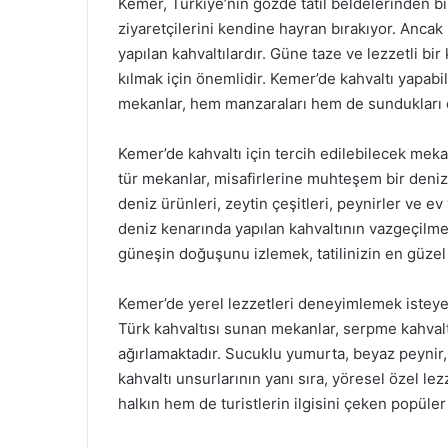
Kemer, Türkiye’nin gözde tatil beldelerinden b
ziyaretçilerini kendine hayran bırakıyor. Ancak 
yapılan kahvaltılardır. Güne taze ve lezzetli bir
kılmak için önemlidir. Kemer’de kahvaltı yapab
mekanlar, hem manzaraları hem de sundukları çeş
Kemer’de kahvaltı için tercih edilebilecek meka
tür mekanlar, misafirlerine muhteşem bir deni
deniz ürünleri, zeytin çeşitleri, peynirler ve ev
deniz kenarında yapılan kahvaltının vazgeçilm
güneşin doğuşunu izlemek, tatilinizin en güzel a
Kemer’de yerel lezzetleri deneyimlemek isteye
Türk kahvaltısı sunan mekanlar, serpme kahvalt
ağırlamaktadır. Sucuklu yumurta, beyaz peynir, 
kahvaltı unsurlarının yanı sıra, yöresel özel l
halkın hem de turistlerin ilgisini çeken popüler