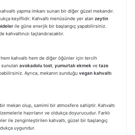
kahvaltı yapma imkanı sunan bir diğer güzel mekandır.
dukça keyiflidir. Kahvaltı menüsünde yer alan
zeytin
pideler
ile güne enerjik bir başlangıç yapabilirsiniz.
e kahvaltınızı taçlandıracaktır.
 hem kahvaltı hem de diğer öğünler için tercih
e sunulan
avokadolu tost
,
yumurtalı ekmek
ve
taze
yapabilirsiniz. Ayrıca, mekanın sunduğu
vegan kahvaltı
i bir mekan olup, samimi bir atmosfere sahiptir. Kahvaltı
lzemelerle hazırlanır ve oldukça doyurucudur. Farklı
eler ile zenginleştirilen kahvaltı, güzel bir başlangıç
oldukça uygundur.