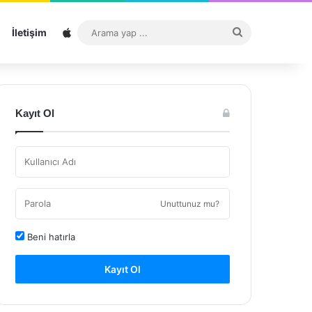
Sitemap
Arama
İletişim
yap
...
Kayıt Ol
Unuttunuz mu?
Beni hatırla
Kayıt Ol