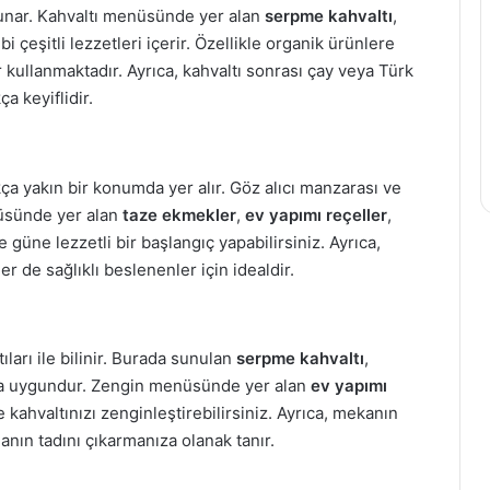
sunar. Kahvaltı menüsünde yer alan
serpme kahvaltı
,
 çeşitli lezzetleri içerir. Özellikle organik ürünlere
kullanmaktadır. Ayrıca, kahvaltı sonrası çay veya Türk
 keyiflidir.
a yakın bir konumda yer alır. Göz alıcı manzarası ve
nüsünde yer alan
taze ekmekler
,
ev yapımı reçeller
,
e güne lezzetli bir başlangıç yapabilirsiniz. Ayrıca,
de sağlıklı beslenenler için idealdir.
ıları ile bilinir. Burada sunulan
serpme kahvaltı
,
ukça uygundur. Zengin menüsünde yer alan
ev yapımı
e kahvaltınızı zenginleştirebilirsiniz. Ayrıca, mekanın
nın tadını çıkarmanıza olanak tanır.