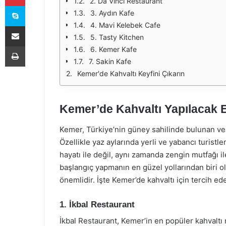
2. Da Vinci Restaurant
Skype
3. Aydın Kafe
4. Mavi Kelebek Cafe
E-Posta ile paylaş
5. Tasty Kitchen
Yazdır
6. Kemer Kafe
7. Sakin Kafe
Kemer'de Kahvaltı Keyfini Çıkarın
Kemer’de Kahvaltı Yapılacak En
Kemer, Türkiye’nin güney sahilinde bulunan ve m
Özellikle yaz aylarında yerli ve yabancı turistle
hayatı ile değil, aynı zamanda zengin mutfağı il
başlangıç yapmanın en güzel yollarından biri o
önemlidir. İşte Kemer’de kahvaltı için tercih ed
1. İkbal Restaurant
İkbal Restaurant, Kemer’in en popüler kahvaltı