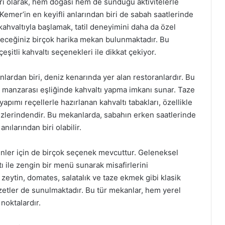
iri olarak, hem doğası hem de sunduğu aktivitelerle
Kemer’in en keyifli anlarından biri de sabah saatlerinde
 kahvaltıyla başlamak, tatil deneyimini daha da özel
ileceğiniz birçok harika mekan bulunmaktadır. Bu
itli kahvaltı seçenekleri ile dikkat çekiyor.
nlardan biri, deniz kenarında yer alan restoranlardır. Bu
z manzarası eşliğinde kahvaltı yapma imkanı sunar. Taze
 yapımı reçellerle hazırlanan kahvaltı tabakları, özellikle
ezlerindendir. Bu mekanlarda, sabahın erken saatlerinde
nılarından biri olabilir.
nler için de birçok seçenek mevcuttur. Geleneksel
ı ile zengin bir menü sunarak misafirlerini
zeytin, domates, salatalık ve taze ekmek gibi klasik
ezzetler de sunulmaktadır. Bu tür mekanlar, hem yerel
 noktalardır.