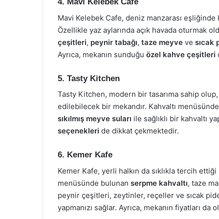
4. Mavi Kelebek Cafe
Mavi Kelebek Cafe, deniz manzarası eşliğinde 
Özellikle yaz aylarında açık havada oturmak ol
çeşitleri
,
peynir tabağı
,
taze meyve
ve
sıcak 
Ayrıca, mekanın sunduğu
özel kahve çeşitleri
d
5. Tasty Kitchen
Tasty Kitchen, modern bir tasarıma sahip olup,
edilebilecek bir mekandır. Kahvaltı menüsünd
sıkılmış meyve suları
ile sağlıklı bir kahvaltı 
seçenekleri
de dikkat çekmektedir.
6. Kemer Kafe
Kemer Kafe, yerli halkın da sıklıkla tercih ettiğ
menüsünde bulunan
serpme kahvaltı
, taze ma
peynir çeşitleri, zeytinler, reçeller ve sıcak pid
yapmanızı sağlar. Ayrıca, mekanın fiyatları da 