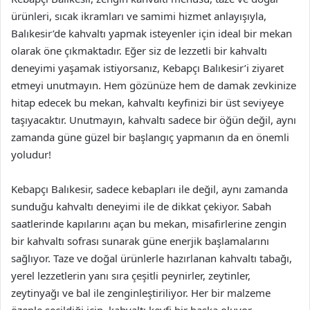
ürünleri, sıcak ikramları ve samimi hizmet anlayışıyla,
Balıkesir’de kahvaltı yapmak isteyenler için ideal bir mekan
olarak öne çıkmaktadır. Eğer siz de lezzetli bir kahvaltı
deneyimi yaşamak istiyorsanız, Kebapçı Balıkesir’i ziyaret
etmeyi unutmayın. Hem gözünüze hem de damak zevkinize
hitap edecek bu mekan, kahvaltı keyfinizi bir üst seviyeye
taşıyacaktır. Unutmayın, kahvaltı sadece bir öğün değil, aynı
zamanda güne güzel bir başlangıç yapmanın da en önemli
yoludur!
Kebapçı Balıkesir, sadece kebapları ile değil, aynı zamanda
sunduğu kahvaltı deneyimi ile de dikkat çekiyor. Sabah
saatlerinde kapılarını açan bu mekan, misafirlerine zengin
bir kahvaltı sofrası sunarak güne enerjik başlamalarını
sağlıyor. Taze ve doğal ürünlerle hazırlanan kahvaltı tabağı,
yerel lezzetlerin yanı sıra çeşitli peynirler, zeytinler,
zeytinyağı ve bal ile zenginleştiriliyor. Her bir malzeme
özenle seçildiği için, kahvaltı keyfi bir başka oluyor.