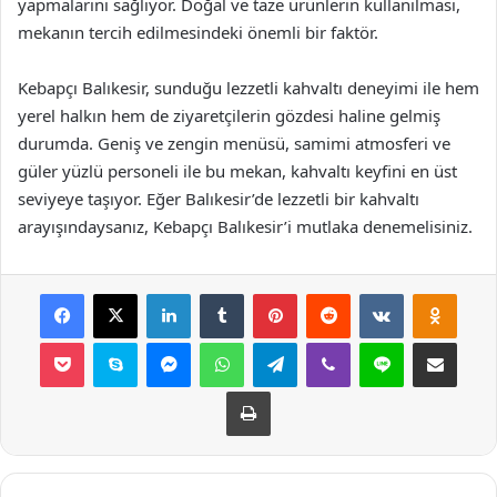
yapmalarını sağlıyor. Doğal ve taze ürünlerin kullanılması,
mekanın tercih edilmesindeki önemli bir faktör.
Kebapçı Balıkesir, sunduğu lezzetli kahvaltı deneyimi ile hem
yerel halkın hem de ziyaretçilerin gözdesi haline gelmiş
durumda. Geniş ve zengin menüsü, samimi atmosferi ve
güler yüzlü personeli ile bu mekan, kahvaltı keyfini en üst
seviyeye taşıyor. Eğer Balıkesir’de lezzetli bir kahvaltı
arayışındaysanız, Kebapçı Balıkesir’i mutlaka denemelisiniz.
Facebook
X
LinkedIn
Tumblr
Pinterest
Reddit
VKontakte
Odnok
Pocket
Skype
Messenger
WhatsApp
Telegram
Viber
Line
E-Posta ile payla
Yazdır