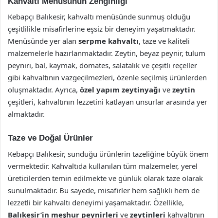
Kahvaltı Menüsünün Zenginliği
Kebapçı Balıkesir, kahvaltı menüsünde sunmuş olduğu
çeşitlilikle misafirlerine eşsiz bir deneyim yaşatmaktadır.
Menüsünde yer alan
serpme kahvaltı
, taze ve kaliteli
malzemelerle hazırlanmaktadır. Zeytin, beyaz peynir, tulum
peyniri, bal, kaymak, domates, salatalık ve çeşitli reçeller
gibi kahvaltının vazgeçilmezleri, özenle seçilmiş ürünlerden
oluşmaktadır. Ayrıca,
özel yapım zeytinyağı
ve
zeytin
çeşitleri, kahvaltının lezzetini katlayan unsurlar arasında yer
almaktadır.
Taze ve Doğal Ürünler
Kebapçı Balıkesir, sunduğu ürünlerin tazeliğine büyük önem
vermektedir. Kahvaltıda kullanılan tüm malzemeler, yerel
üreticilerden temin edilmekte ve günlük olarak taze olarak
sunulmaktadır. Bu sayede, misafirler hem sağlıklı hem de
lezzetli bir kahvaltı deneyimi yaşamaktadır. Özellikle,
Balıkesir’in meşhur peynirleri
ve
zeytinleri
kahvaltının