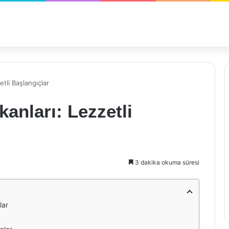
tli Başlangıçlar
anları: Lezzetli
3 dakika okuma süresi
lar