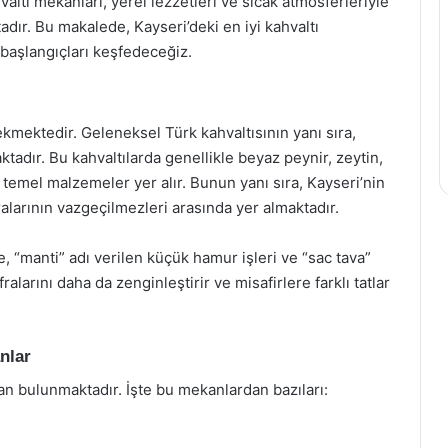
altı mekanları, yerel lezzetleri ve sıcak atmosferleriyle
dır. Bu makalede, Kayseri’deki en iyi kahvaltı
başlangıçları keşfedeceğiz.
çekmektedir. Geleneksel Türk kahvaltısının yanı sıra,
tadır. Bu kahvaltılarda genellikle beyaz peynir, zeytin,
 temel malzemeler yer alır. Bunun yanı sıra, Kayseri’nin
alarının vazgeçilmezleri arasında yer almaktadır.
e, “manti” adı verilen küçük hamur işleri ve “sac tava”
ralarını daha da zenginleştirir ve misafirlere farklı tatlar
nlar
an bulunmaktadır. İşte bu mekanlardan bazıları: