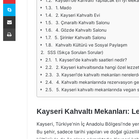
Kayseri'de Kahvaltı Yapılacak En İyi Meka
Skype
1. Mado
2. Kayseri Kahvaltı Evi
E-Posta ile paylaş
3. Çınaraltı Kahvaltı Salonu
Yazdır
4. Gözde Kahvaltı Salonu
5. Şirinler Kahvaltı Salonu
Kahvaltı Kültürü ve Sosyal Paylaşım
SSS (Sıkça Sorulan Sorular)
1. Kayseri'de kahvaltı saatleri nedir?
2. Kayseri kahvaltısında hangi özel lezze
3. Kayseri'de kahvaltı mekanları nereler
4. Kahvaltı mekanlarında rezervasyon ger
5. Kayseri kahvaltı mekanlarında vegan 
Kayseri Kahvaltı Mekanları: Le
Kayseri, Türkiye’nin İç Anadolu Bölgesi’nde yer a
Bu şehir, sadece tarihi yapıları ve doğal güzell