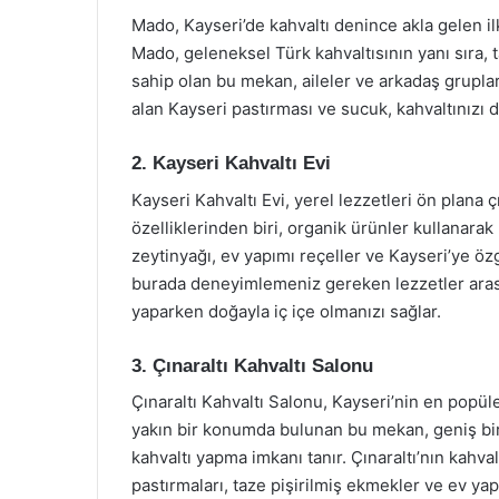
Mado, Kayseri’de kahvaltı denince akla gelen i
Mado, geleneksel Türk kahvaltısının yanı sıra, t
sahip olan bu mekan, aileler ve arkadaş grupları
alan Kayseri pastırması ve sucuk, kahvaltınızı d
2. Kayseri Kahvaltı Evi
Kayseri Kahvaltı Evi, yerel lezzetleri ön plana 
özelliklerinden biri, organik ürünler kullanarak 
zeytinyağı, ev yapımı reçeller ve Kayseri’ye özgü
burada deneyimlemeniz gereken lezzetler arasın
yaparken doğayla iç içe olmanızı sağlar.
3. Çınaraltı Kahvaltı Salonu
Çınaraltı Kahvaltı Salonu, Kayseri’nin en popül
yakın bir konumda bulunan bu mekan, geniş bir 
kahvaltı yapma imkanı tanır. Çınaraltı’nın kahv
pastırmaları, taze pişirilmiş ekmekler ve ev yap