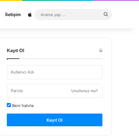
Sitemap
Arama
İletişim
yap
...
Kayıt Ol
Unuttunuz mu?
Beni hatırla
Kayıt Ol