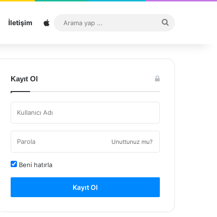
Sitemap
Arama
İletişim
yap
...
Kayıt Ol
Unuttunuz mu?
Beni hatırla
Kayıt Ol