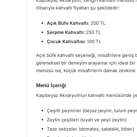
Kaşıbeyaz Akvaryum, zengin kahvaltı menüsü ile 
itibarıyla kahvaltı fiyatları şu şekildedir:
Açık Büfe Kahvaltı:
200 TL
Serpme Kahvaltı:
250 TL
Çocuk Kahvaltısı:
100 TL
Açık büfe kahvaltı seçeneği, misafirlere geniş b
geleneksel bir deneyim arayanlar için ideal bir 
menüsü ise, küçük misafirlerin damak zevkine h
Menü İçeriği
Kaşıbeyaz Akvaryum’un kahvaltı menüsünde yer 
Çeşitli peynirler (beyaz peynir, tulum peyn
Zeytin çeşitleri (siyah ve yeşil zeytin)
Taze sebzeler (domates, salatalık, biber)