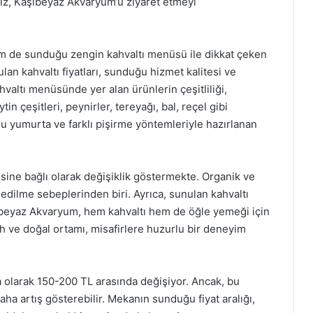
anız, Kaşıbeyaz Akvaryum’u ziyaret etmeyi
 de sunduğu zengin kahvaltı menüsü ile dikkat çeken
lan kahvaltı fiyatları, sunduğu hizmet kalitesi ve
Kahvaltı menüsünde yer alan ürünlerin çeşitliliği,
n çeşitleri, peynirler, tereyağı, bal, reçel gibi
lu yumurta ve farklı pişirme yöntemleriyle hazırlanan
tesine bağlı olarak değişiklik göstermekte. Organik ve
 edilme sebeplerinden biri. Ayrıca, sunulan kahvaltı
aşıbeyaz Akvaryum, hem kahvaltı hem de öğle yemeği için
ah ve doğal ortamı, misafirlere huzurlu bir deneyim
ama olarak 150-200 TL arasında değişiyor. Ancak, bu
daha artış gösterebilir. Mekanın sunduğu fiyat aralığı,