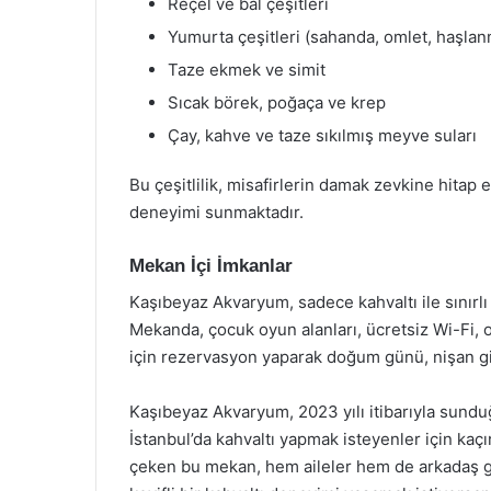
Reçel ve bal çeşitleri
Yumurta çeşitleri (sahanda, omlet, haşlan
Taze ekmek ve simit
Sıcak börek, poğaça ve krep
Çay, kahve ve taze sıkılmış meyve suları
Bu çeşitlilik, misafirlerin damak zevkine hitap
deneyimi sunmaktadır.
Mekan İçi İmkanlar
Kaşıbeyaz Akvaryum, sadece kahvaltı ile sınırlı 
Mekanda, çocuk oyun alanları, ücretsiz Wi-Fi, o
için rezervasyon yaparak doğum günü, nişan gibi
Kaşıbeyaz Akvaryum, 2023 yılı itibarıyla sundu
İstanbul’da kahvaltı yapmak isteyenler için kaç
çeken bu mekan, hem aileler hem de arkadaş grup