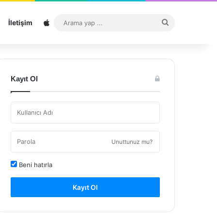
Sitemap
Arama
İletişim
yap
...
Kayıt Ol
Unuttunuz mu?
Beni hatırla
Kayıt Ol