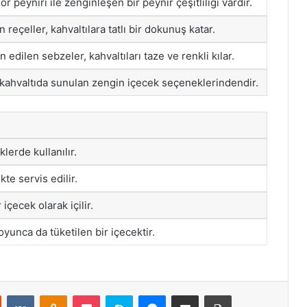
r peyniri ile zenginleşen bir peynir çeşitliliği vardır.
reçeller, kahvaltılara tatlı bir dokunuş katar.
edilen sebzeler, kahvaltıları taze ve renkli kılar.
, kahvaltıda sunulan zengin içecek seçeneklerindendir.
lerde kullanılır.
kte servis edilir.
içecek olarak içilir.
oyunca da tüketilen bir içecektir.
st
Reddit
VKontakte
Odnoklassniki
Pocket
Skype
Messenger
E-Posta ile paylaş
Yazdır