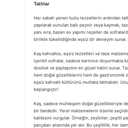
Tatlılar
Her sabah yenen tuzlu lezzetlerin ardından tatlı
yapılarak sunulan ballı peynir veya kaymak, taz
yanı sıra, bazen ev yapımı reçeller de sofralarda
birlikte tüketildiğinde eşsiz bir deneyim sunar.
Kaş kahvaltısı, eşsiz lezzetleri ve taze malzem
içerikli sofralar, sadece karnınızı doyurmakla
dostluk ve paylaşımın en güzel halini sunar. Taz
hem doğal güzelliklerini hem de gastronomik zen
eşsiz kahvaltı kültürünü mutlaka tatmalıdır. Unu
başlangıçtır!
Kaş, sadece muhteşem doğal güzellikleriyle değ
bir beldedir. Yerel malzemelerin özenle seçildiğ
kalitesini vurgular. Örneğin, zeytinler, çeşitli 
parçaları arasında yer alır. Bu çeşitlilik, her d