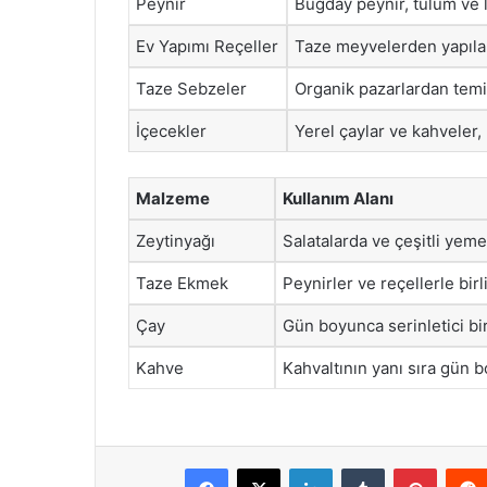
Peynir
Buğday peynir, tulum ve lo
Ev Yapımı Reçeller
Taze meyvelerden yapılan 
Taze Sebzeler
Organik pazarlardan temin 
İçecekler
Yerel çaylar ve kahveler
Malzeme
Kullanım Alanı
Zeytinyağı
Salatalarda ve çeşitli yemek
Taze Ekmek
Peynirler ve reçellerle birli
Çay
Gün boyunca serinletici bir 
Kahve
Kahvaltının yanı sıra gün b
Facebook
X
LinkedIn
Tumblr
Pintere