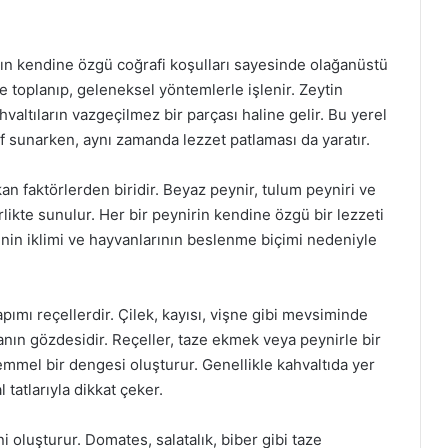
aş’ın kendine özgü coğrafi koşulları sayesinde olağanüstü
le toplanıp, geleneksel yöntemlerle işlenir. Zeytin
hvaltıların vazgeçilmez bir parçası haline gelir. Bu yerel
atif sunarken, aynı zamanda lezzet patlaması da yaratır.
kan faktörlerden biridir. Beyaz peynir, tulum peyniri ve
irlikte sunulur. Her bir peynirin kendine özgü bir lezzeti
enin iklimi ve hayvanlarının beslenme biçimi nedeniyle
pımı reçellerdir. Çilek, kayısı, vişne gibi mevsiminde
anın gözdesidir. Reçeller, taze ekmek veya peynirle bir
kemmel bir dengesi oluşturur. Genellikle kahvaltıda yer
tatlarıyla dikkat çeker.
i oluşturur. Domates, salatalık, biber gibi taze