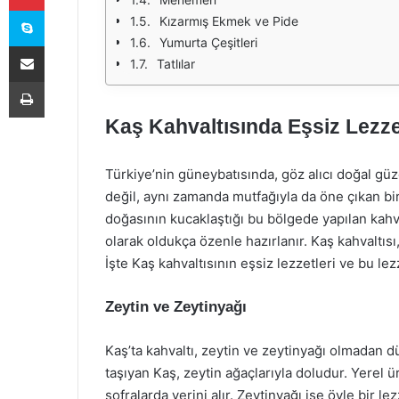
Skype
Kızarmış Ekmek ve Pide
Yumurta Çeşitleri
E-Posta ile paylaş
Tatlılar
Yazdır
Kaş Kahvaltısında Eşsiz Lezze
Türkiye’nin güneybatısında, göz alıcı doğal güze
değil, aynı zamanda mutfağıyla da öne çıkan bir 
doğasının kucaklaştığı bu bölgede yapılan kahva
olarak oldukça özenle hazırlanır. Kaş kahvaltıs
İşte Kaş kahvaltısının eşsiz lezzetleri ve bu lez
Zeytin ve Zeytinyağı
Kaş’ta kahvaltı, zeytin ve zeytinyağı olmadan d
taşıyan Kaş, zeytin ağaçlarıyla doludur. Yerel ü
sofralarda yerini alır. Zeytinyağı ise öyle bir l