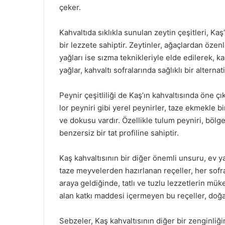
çeker.
Kahvaltıda sıklıkla sunulan zeytin çeşitleri, K
bir lezzete sahiptir. Zeytinler, ağaçlardan özen
yağları ise sızma teknikleriyle elde edilerek, ka
yağlar, kahvaltı sofralarında sağlıklı bir altern
Peynir çeşitliliği de Kaş’ın kahvaltısında öne çı
lor peyniri gibi yerel peynirler, taze ekmekle b
ve dokusu vardır. Özellikle tulum peyniri, bölg
benzersiz bir tat profiline sahiptir.
Kaş kahvaltısının bir diğer önemli unsuru, ev ya
taze meyvelerden hazırlanan reçeller, her sofr
araya geldiğinde, tatlı ve tuzlu lezzetlerin mü
alan katkı maddesi içermeyen bu reçeller, doğal 
Sebzeler, Kaş kahvaltısının diğer bir zenginliğin