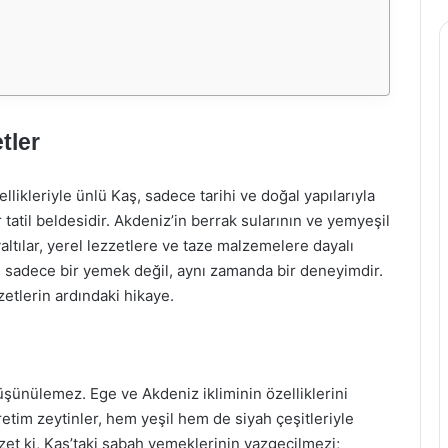
tler
llikleriyle ünlü Kaş, sadece tarihi ve doğal yapılarıyla
tatil beldesidir. Akdeniz’in berrak sularının ve yemyeşil
ltılar, yerel lezzetlere ve taze malzemelere dayalı
ı, sadece bir yemek değil, aynı zamanda bir deneyimdir.
zetlerin ardındaki hikaye.
üşünülemez. Ege ve Akdeniz ikliminin özelliklerini
retim zeytinler, hem yeşil hem de siyah çeşitleriyle
ezzet ki, Kaş’taki sabah yemeklerinin vazgeçilmezi;