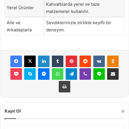
Kahvaltılarda yerel ve taze
Yerel Ürünler
malzemeler kullanılır.
Aile ve
Sevdiklerinizle birlikte keyifli bir
Arkadaşlarla
deneyim.
Facebook
X
LinkedIn
Tumblr
Pinterest
Reddit
VKontakte
Odnok
Pocket
Skype
Messenger
WhatsApp
Telegram
Viber
Line
E-Posta ile payla
Yazdır
Kayıt Ol