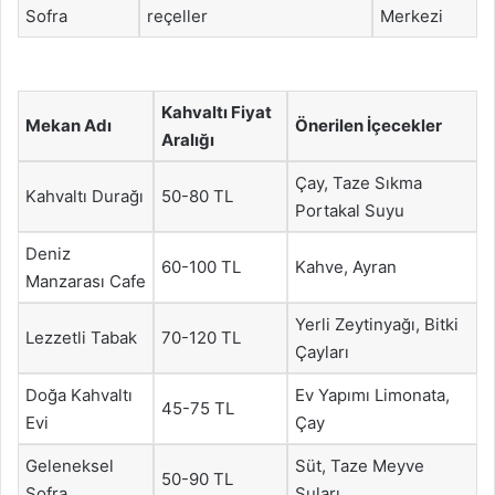
Sofra
reçeller
Merkezi
Kahvaltı Fiyat
Mekan Adı
Önerilen İçecekler
Aralığı
Çay, Taze Sıkma
Kahvaltı Durağı
50-80 TL
Portakal Suyu
Deniz
60-100 TL
Kahve, Ayran
Manzarası Cafe
Yerli Zeytinyağı, Bitki
Lezzetli Tabak
70-120 TL
Çayları
Doğa Kahvaltı
Ev Yapımı Limonata,
45-75 TL
Evi
Çay
Geleneksel
Süt, Taze Meyve
50-90 TL
Sofra
Suları