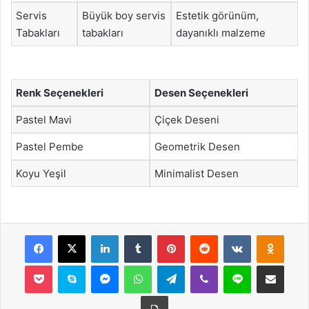
Servis
Büyük boy servis
Estetik görünüm,
Tabakları
tabakları
dayanıklı malzeme
Renk Seçenekleri
Desen Seçenekleri
Pastel Mavi
Çiçek Deseni
Pastel Pembe
Geometrik Desen
Koyu Yeşil
Minimalist Desen
Facebook
X
LinkedIn
Tumblr
Pinterest
Reddit
VKontakte
Odnok
Pocket
Skype
Messenger
WhatsApp
Telegram
Viber
Line
E-Posta ile payla
Yazdır