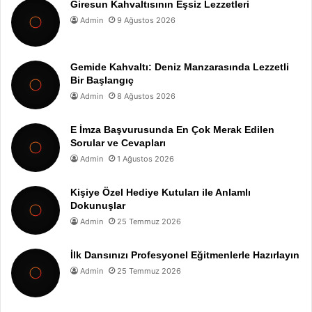
Giresun Kahvaltısının Eşsiz Lezzetleri
Admin
9 Ağustos 2026
Gemide Kahvaltı: Deniz Manzarasında Lezzetli
Bir Başlangıç
Admin
8 Ağustos 2026
E İmza Başvurusunda En Çok Merak Edilen
Sorular ve Cevapları
Admin
1 Ağustos 2026
Kişiye Özel Hediye Kutuları ile Anlamlı
Dokunuşlar
Admin
25 Temmuz 2026
İlk Dansınızı Profesyonel Eğitmenlerle Hazırlayın
Admin
25 Temmuz 2026