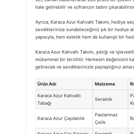
hale getirebilir ve sofranızın tadını çıkarabilirsi
Ayrıca, Karaca Azur Kahvaltı Takımı, hediye se
sevdiklerinize sunabileceğiniz şık bir hediye alte
yapısıyla, hem estetik hem de kullanışlı bir hed
Karaca Azur Kahvaltı Takımı, şıklığı ve işlevsell
mükemmel bir tercihtir. Herkesin beğenisini kaz
getirecek ve sevdiklerinizle paylaştığınız anlar
Ürün Adı
Malzeme
R
Karaca Azur Kahvaltı
P
Seramik
Tabağı
K
Paslanmaz
Karaca Azur Çaydanlık
B
Çelik
Karaca Azur Çay Fincanı
Seramik
P