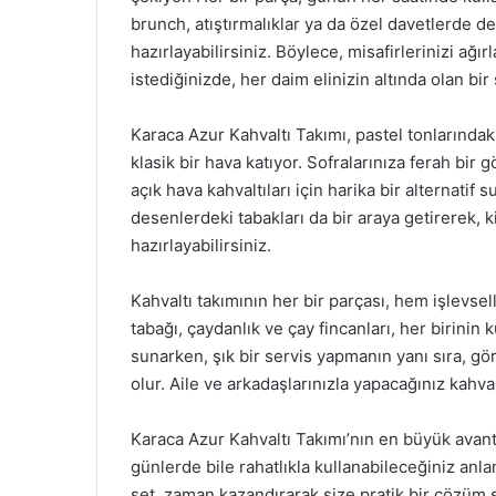
brunch, atıştırmalıklar ya da özel davetlerde de 
hazırlayabilirsiniz. Böylece, misafirlerinizi ağı
istediğinizde, her daim elinizin altında olan bir 
Karaca Azur Kahvaltı Takımı, pastel tonlarında
klasik bir hava katıyor. Sofralarınıza ferah bir
açık hava kahvaltıları için harika bir alternatif s
desenlerdeki tabakları da bir araya getirerek, ki
hazırlayabilirsiniz.
Kahvaltı takımının her bir parçası, hem işlevsell
tabağı, çaydanlık ve çay fincanları, her birinin k
sunarken, şık bir servis yapmanın yanı sıra, gör
olur. Aile ve arkadaşlarınızla yapacağınız kahval
Karaca Azur Kahvaltı Takımı’nın en büyük avanta
günlerde bile rahatlıkla kullanabileceğiniz an
set, zaman kazandırarak size pratik bir çözüm s