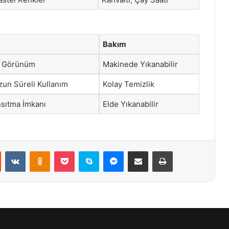
Bakım
n Görünüm
Makinede Yıkanabilir
zun Süreli Kullanım
Kolay Temizlik
ansıtma İmkanı
Elde Yıkanabilir
st
Reddit
VKontakte
Odnoklassniki
Pocket
Skype
Messenger
E-Posta ile paylaş
Yazdır