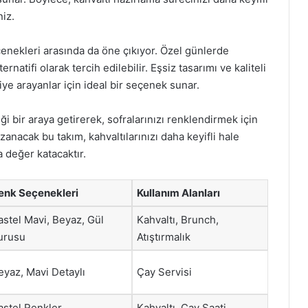
niz.
çenekleri arasında da öne çıkıyor. Özel günlerde
rnatifi olarak tercih edilebilir. Eşsiz tasarımı ve kaliteli
iye arayanlar için ideal bir seçenek sunar.
iği bir araya getirerek, sofralarınızı renklendirmek için
anacak bu takım, kahvaltılarınızı daha keyifli hale
a değer katacaktır.
enk Seçenekleri
Kullanım Alanları
astel Mavi, Beyaz, Gül
Kahvaltı, Brunch,
urusu
Atıştırmalık
eyaz, Mavi Detaylı
Çay Servisi
astel Renkler
Kahvaltı, Çay Saati