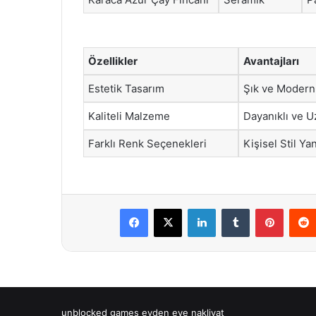
Özellikler
Avantajları
Estetik Tasarım
Şık ve Moder
Kaliteli Malzeme
Dayanıklı ve U
Farklı Renk Seçenekleri
Kişisel Stil Y
Facebook
X
LinkedIn
Tumblr
Pintere
unblocked games
evden eve nakliyat