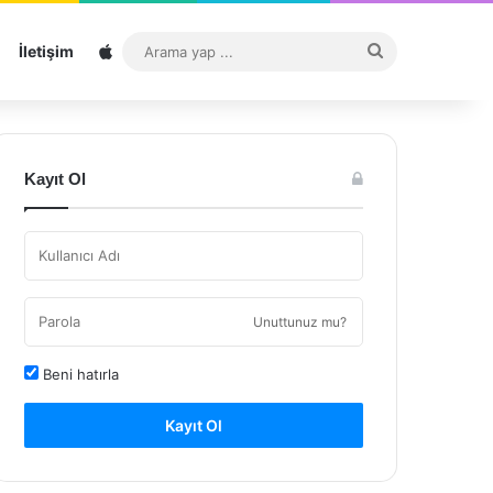
Sitemap
Arama
İletişim
yap
...
Kayıt Ol
Unuttunuz mu?
Beni hatırla
Kayıt Ol