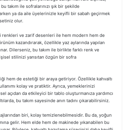
bu takım ile sofralarınızı şık bir şekilde
rlarken ya da aile üyelerinizle keyifli bir sabah geçirmek
setiniz olur.
ki renkleri ve zarif desenleri ile hem modern hem de
 görünüm kazandırarak, özellikle yaz aylarında yapılan
unar. Dilerseniz, bu takım ile birlikte farklı renk ve
şisel stilinizi yansıtan özgün bir sofra
iği hem de estetiği bir araya getiriyor. Özellikle kahvaltı
ullanımı kolay ve pratiktir. Ayrıca, yemeklerinizi
sel açıdan da etkileyici bir tablo oluşturmanıza yardımcı
tılarda, bu takım sayesinde anın tadını çıkarabilirsiniz.
jlarından biri, kolay temizlenebilmesidir. Bu da, yoğun
lamına gelir. Hem elde hem de makinede yıkanabilen bu
unar. Böylece, kahvaltı hazırlama sürecinizi daha keyifli