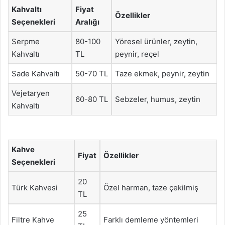
Kahvaltı
Fiyat
Özellikler
Seçenekleri
Aralığı
Serpme
80-100
Yöresel ürünler, zeytin,
Kahvaltı
TL
peynir, reçel
Sade Kahvaltı
50-70 TL
Taze ekmek, peynir, zeytin
Vejetaryen
60-80 TL
Sebzeler, humus, zeytin
Kahvaltı
Kahve
Fiyat
Özellikler
Seçenekleri
20
Türk Kahvesi
Özel harman, taze çekilmiş
TL
25
Filtre Kahve
Farklı demleme yöntemleri