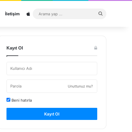
Sitemap
Arama
İletişim
yap
...
Kayıt Ol
Unuttunuz mu?
Beni hatırla
Kayıt Ol