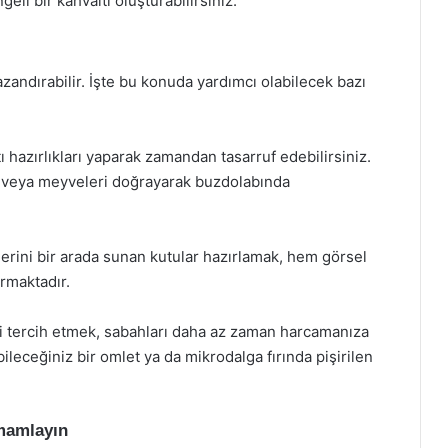
li bir kahvaltı oluşturabilirsiniz.
zandırabilir. İşte bu konuda yardımcı olabilecek bazı
tı hazırlıkları yaparak zamandan tasarruf edebilirsiniz.
r veya meyveleri doğrayarak buzdolabında
klerini bir arada sunan kutular hazırlamak, hem görsel
rmaktadır.
eri tercih etmek, sabahları daha az zaman harcamanıza
bileceğiniz bir omlet ya da mikrodalga fırında pişirilen
amamlayın