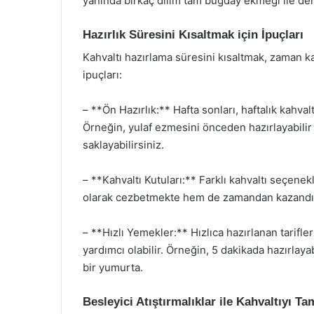
yanında birkaç dilim tam buğday ekmeği ile denge
Hazırlık Süresini Kısaltmak için İpuçları
Kahvaltı hazırlama süresini kısaltmak, zaman ka
ipuçları:
– **Ön Hazırlık:** Hafta sonları, haftalık kahval
Örneğin, yulaf ezmesini önceden hazırlayabili
saklayabilirsiniz.
– **Kahvaltı Kutuları:** Farklı kahvaltı seçene
olarak cezbetmekte hem de zamandan kazandı
– **Hızlı Yemekler:** Hızlıca hazırlanan tarifl
yardımcı olabilir. Örneğin, 5 dakikada hazırlaya
bir yumurta.
Besleyici Atıştırmalıklar ile Kahvaltıyı T