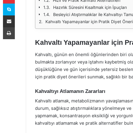
Hızlı ve Pratik Kahvaltı Alternatifleri
Skype
Hazırlık Süresini Kısaltmak için İpuçları
Besleyici Atıştırmalıklar ile Kahvaltıyı Ta
E-Posta ile paylaş
Kahvaltı Yapamayanlar için Pratik Diyet Öneril
Yazdır
Kahvaltı Yapamayanlar için Pra
Kahvaltı, günün en önemli öğünlerinden biri ola
bulmakta zorlanıyor veya iştahını kaybetmiş ol
düşüklüğüne ve gün içerisinde yetersiz beslen
için pratik diyet önerileri sunmak, sağlıklı bir ba
Kahvaltıyı Atlamanın Zararları
Kahvaltı atlamak, metabolizmanın yavaşlamasına
durum, sağlıksız atıştırmalıklara yönelmeye ve ge
yapmamak, konsantrasyon eksikliği ve yorgunluk
kahvaltıyı atlamamak ve pratik alternatifler bul