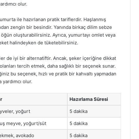
rdımcı olur.
umurta ile hazırlanan pratik tariflerdir. Haşlanmış
ndan zengin bir besindir. Yanında birkaç dilim sebze
ir öğün oluşturabilirsiniz. Ayrıca, yumurtayı omlet veya
reket halindeyken de tüketebilirsiniz.
r de iyi bir alternatiftir. Ancak, şeker içeriğine dikkat
lanları tercih etmek, daha sağlıklı bir seçenek sunar.
ğiniz bu seçenek, hızlı ve pratik bir kahvaltı yapmadan
 yardımcı olur.
r
Hazırlama Süresi
yveler, yoğurt
5 dakika
ş meyve, yoğurt/süt
5 dakika
ı ekmek, avokado
5 dakika