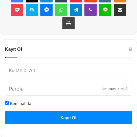
Pocket
Skype
Messenger
WhatsApp
Telegram
Viber
Line
E-Posta ile payla
Yazdır
Kayıt Ol
Unuttunuz mu?
Beni hatırla
Kayıt Ol