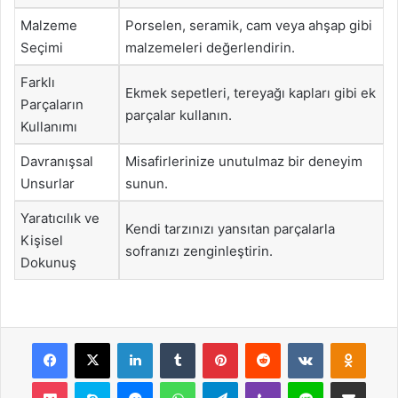
Malzeme
Porselen, seramik, cam veya ahşap gibi
Seçimi
malzemeleri değerlendirin.
Farklı
Ekmek sepetleri, tereyağı kapları gibi ek
Parçaların
parçalar kullanın.
Kullanımı
Davranışsal
Misafirlerinize unutulmaz bir deneyim
Unsurlar
sunun.
Yaratıcılık ve
Kendi tarzınızı yansıtan parçalarla
Kişisel
sofranızı zenginleştirin.
Dokunuş
Facebook
X
LinkedIn
Tumblr
Pinterest
Reddit
VKontakte
Odnok
Pocket
Skype
Messenger
WhatsApp
Telegram
Viber
Line
E-Posta ile payla