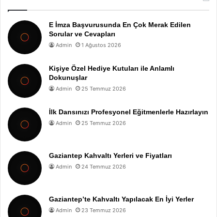
E İmza Başvurusunda En Çok Merak Edilen
Sorular ve Cevapları
Admin
1 Ağustos 2026
Kişiye Özel Hediye Kutuları ile Anlamlı
Dokunuşlar
Admin
25 Temmuz 2026
İlk Dansınızı Profesyonel Eğitmenlerle Hazırlayın
Admin
25 Temmuz 2026
Gaziantep Kahvaltı Yerleri ve Fiyatları
Admin
24 Temmuz 2026
Gaziantep’te Kahvaltı Yapılacak En İyi Yerler
Admin
23 Temmuz 2026