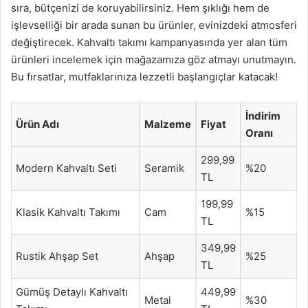
sıra, bütçenizi de koruyabilirsiniz. Hem şıklığı hem de
işlevselliği bir arada sunan bu ürünler, evinizdeki atmosferi
değiştirecek. Kahvaltı takımı kampanyasında yer alan tüm
ürünleri incelemek için mağazamıza göz atmayı unutmayın.
Bu fırsatlar, mutfaklarınıza lezzetli başlangıçlar katacak!
İndirim
Ürün Adı
Malzeme
Fiyat
Oranı
299,99
Modern Kahvaltı Seti
Seramik
%20
TL
199,99
Klasik Kahvaltı Takımı
Cam
%15
TL
349,99
Rustik Ahşap Set
Ahşap
%25
TL
Gümüş Detaylı Kahvaltı
449,99
Metal
%30