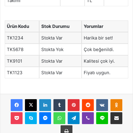
Takımı
TL
Ürün Kodu
Stok Durumu
Yorumlar
TK1234
Stokta Var
Harika bir set!
TK5678
Stokta Yok
Çok beğenildi.
TK9101
Stokta Var
Kalitesi çok iyi.
TK1123
Stokta Var
Fiyatı uygun.
Facebook
X
LinkedIn
Tumblr
Pinterest
Reddit
VKontakte
Odnok
Pocket
Skype
Messenger
WhatsApp
Telegram
Viber
Line
E-Posta ile payla
Yazdır