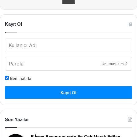
Kayıt Ol
Unuttunuz mu?
Beni hatırla
Kayıt Ol
Son Yazılar
E İmza Başvurusunda En Çok Merak Edilen