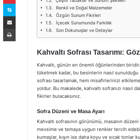
Çeşitli Tabaklar ve Sunum Şekilleri
Skype
Renkli ve Doğal Malzemeler
Özgün Sunum Fikirleri
E-Posta ile paylaş
İçecek Sunumunda Farklılık
Yazdır
Son Dokunuşlar ve Detaylar
Kahvaltı Sofrası Tasarımı: Göz 
Kahvaltı, günün en önemli öğünlerinden biridir.
tüketmek kadar, bu besinlerin nasıl sunulduğu d
sofrası tasarlamak, hem misafirlerinizi etkileme
yoldur. Bu makalede, kahvaltı sofranızı nasıl da
fikirler bulacaksınız.
Sofra Düzeni ve Masa Ayarı
Kahvaltı sofrasının görünümü, masanın düzeni i
mevsime ve temaya uygun renkler tercih edebilir
kumaşlar, kışın ise daha koyu ve sıcak tonlar kul