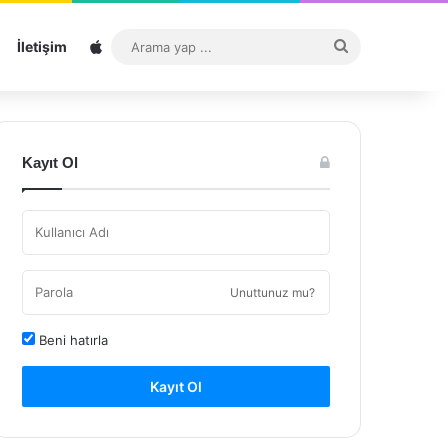
Sitemap
Arama
İletişim
yap
...
Kayıt Ol
Unuttunuz mu?
Beni hatırla
Kayıt Ol