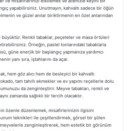
r ile misafirlerinizi etkilemek ve ailenizle keyifli bir
ngıç yapabilirsiniz. Unutmayın, kahvaltı sadece bir öğün
elmenin ve güzel anılar biriktirmenin en özel anlarından
 büyüktür. Renkli tabaklar, peçeteler ve masa örtüleri
tirebilirsiniz. Örneğin, pastel tonlarındaki tabaklarla
tüsü, güne enerjik bir başlangıç yapmanıza yardımcı
enin yanı sıra, iştahlarını da açar.
ak, hem göz alıcı hem de besleyici bir kahvaltı
okado, tam tahıllı ekmekler ve ev yapımı reçellerle dolu
numunuzu da zenginleştirir. Meyve tabakları, renkli ve
aynı zamanda sağlıklı bir tercih olacaktır.
ni özenle düzenlemek, misafirlerinizin ilgisini
 sunum teknikleri ile çeşitlendirmek, görsel bir şölen
uru meyvelerle zenginleştirerek, hem estetik bir görünüm