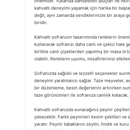
önemlidir. Yukarıda bahsedilen ipuçları ve fikirle
kahvaltı deneyimi yaşamak için harika bir başla
değil, aynı zamanda sevdiklerinizle bir araya g
biridir.
Kahvaltı sofranızın tasarımında renklerin önemi
kullanarak sofranızı daha canlı ve çekici hale ge
birlikte canlı çiçeklerden yapılmış bir masa ör
olabilir. Renklerin uyumu, misafirlerinizi etkilem
Sofranızda sağlıklı ve lezzetli seçenekler sunm
deneyimi yaratmanızı sağlar. Taze meyveler, av
bir düzenleme, besin değerlerini artırırken su
taze görünümleri ile sofranıza canlılık katacak, 
Kahvaltı sofranızda sunacağınız peynir çeşitleri
çekecektir. Farklı peynirleri kesim şekilleri ve
yaratır. Peynir tabaklarını zeytin, fındık ve k