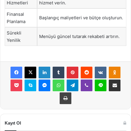
Hizmetleri
hizmet verin.
Finansal
Başlangıç maliyetleri ve bütçe oluşturun.
Planlama
Sürekli
Menüyü güncel tutarak rekabeti artırın.
Yenilik
Facebook
X
LinkedIn
Tumblr
Pinterest
Reddit
VKontakte
Odnok
Pocket
Skype
Messenger
WhatsApp
Telegram
Viber
Line
E-Posta ile payla
Yazdır
Kayıt Ol