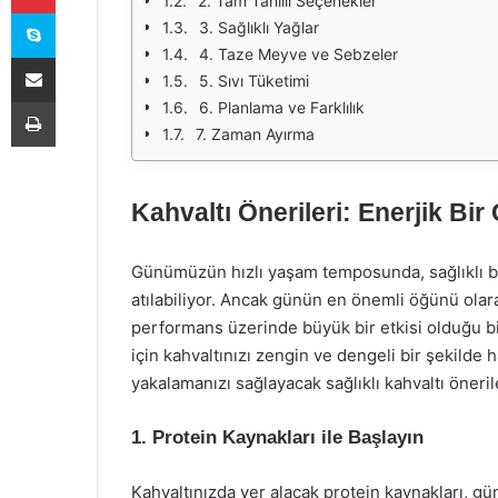
2. Tam Tahıllı Seçenekler
Skype
3. Sağlıklı Yağlar
4. Taze Meyve ve Sebzeler
E-Posta ile paylaş
5. Sıvı Tüketimi
Yazdır
6. Planlama ve Farklılık
7. Zaman Ayırma
Kahvaltı Önerileri: Enerjik Bi
Günümüzün hızlı yaşam temposunda, sağlıklı bir
atılabiliyor. Ancak günün en önemli öğünü olara
performans üzerinde büyük bir etkisi olduğu bil
için kahvaltınızı zengin ve dengeli bir şekilde 
yakalamanızı sağlayacak sağlıklı kahvaltı önerile
1. Protein Kaynakları ile Başlayın
Kahvaltınızda yer alacak protein kaynakları, gün