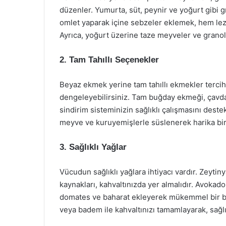
düzenler. Yumurta, süt, peynir ve yoğurt gibi g
omlet yaparak içine sebzeler eklemek, hem lezze
Ayrıca, yoğurt üzerine taze meyveler ve granola 
2. Tam Tahıllı Seçenekler
Beyaz ekmek yerine tam tahıllı ekmekler tercih ed
dengeleyebilirsiniz. Tam buğday ekmeği, çavdar
sindirim sisteminizin sağlıklı çalışmasını deste
meyve ve kuruyemişlerle süslenerek harika bir 
3. Sağlıklı Yağlar
Vücudun sağlıklı yağlara ihtiyacı vardır. Zeytin
kaynakları, kahvaltınızda yer almalıdır. Avokado 
domates ve baharat ekleyerek mükemmel bir besi
veya badem ile kahvaltınızı tamamlayarak, sağlıkl