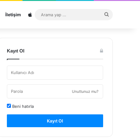
Sitemap
Arama
İletişim
yap
...
Kayıt Ol
Unuttunuz mu?
Beni hatırla
Kayıt Ol