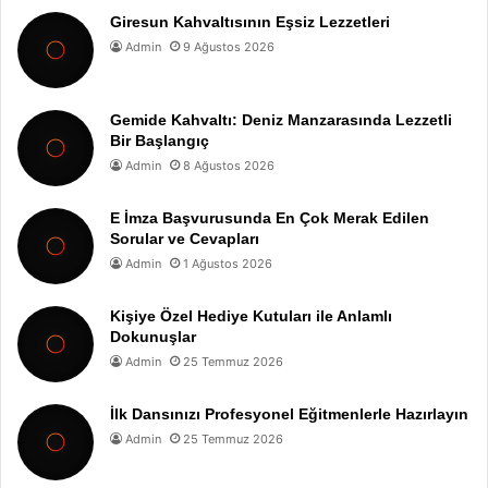
Giresun Kahvaltısının Eşsiz Lezzetleri
Admin
9 Ağustos 2026
Gemide Kahvaltı: Deniz Manzarasında Lezzetli
Bir Başlangıç
Admin
8 Ağustos 2026
E İmza Başvurusunda En Çok Merak Edilen
Sorular ve Cevapları
Admin
1 Ağustos 2026
Kişiye Özel Hediye Kutuları ile Anlamlı
Dokunuşlar
Admin
25 Temmuz 2026
İlk Dansınızı Profesyonel Eğitmenlerle Hazırlayın
Admin
25 Temmuz 2026