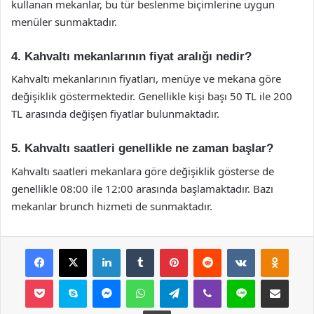
kullanan mekanlar, bu tür beslenme biçimlerine uygun
menüler sunmaktadır.
4. Kahvaltı mekanlarının fiyat aralığı nedir?
Kahvaltı mekanlarının fiyatları, menüye ve mekana göre
değişiklik göstermektedir. Genellikle kişi başı 50 TL ile 200
TL arasında değişen fiyatlar bulunmaktadır.
5. Kahvaltı saatleri genellikle ne zaman başlar?
Kahvaltı saatleri mekanlara göre değişiklik gösterse de
genellikle 08:00 ile 12:00 arasında başlamaktadır. Bazı
mekanlar brunch hizmeti de sunmaktadır.
Facebook
X
LinkedIn
Tumblr
Pinterest
Reddit
VKontakte
Odnok
Pocket
Skype
Messenger
WhatsApp
Telegram
Viber
Line
E-Posta ile payla
Yazdır