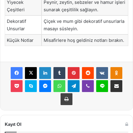
Yiyecek
Peynir, zeytin, sebzeler ve hamur işleri
Çeşitleri
sunarak çeşitlilik sağlayın.
Dekoratif
Çiçek ve mum gibi dekoratif unsurlarla
Unsurlar
masayı süsleyin.
Küçük Notlar
Misafirlere hoş geldiniz notları bırakın.
Facebook
X
LinkedIn
Tumblr
Pinterest
Reddit
VKontakte
Odnok
Pocket
Skype
Messenger
WhatsApp
Telegram
Viber
Line
E-Posta ile payla
Yazdır
Kayıt Ol