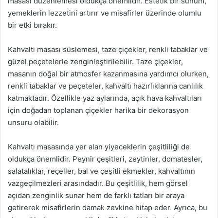
masası düzenlemesi oldukça önemlidir. Estetik bir sunum,
yemeklerin lezzetini artırır ve misafirler üzerinde olumlu
bir etki bırakır.
Kahvaltı masası süslemesi, taze çiçekler, renkli tabaklar ve
güzel peçetelerle zenginleştirilebilir. Taze çiçekler,
masanın doğal bir atmosfer kazanmasına yardımcı olurken,
renkli tabaklar ve peçeteler, kahvaltı hazırlıklarına canlılık
katmaktadır. Özellikle yaz aylarında, açık hava kahvaltıları
için doğadan toplanan çiçekler harika bir dekorasyon
unsuru olabilir.
Kahvaltı masasında yer alan yiyeceklerin çeşitliliği de
oldukça önemlidir. Peynir çeşitleri, zeytinler, domatesler,
salatalıklar, reçeller, bal ve çeşitli ekmekler, kahvaltının
vazgeçilmezleri arasındadır. Bu çeşitlilik, hem görsel
açıdan zenginlik sunar hem de farklı tatları bir araya
getirerek misafirlerin damak zevkine hitap eder. Ayrıca, bu