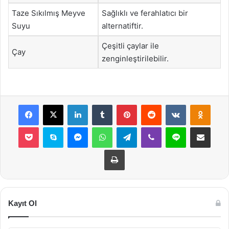
Taze Sıkılmış Meyve
Sağlıklı ve ferahlatıcı bir
Suyu
alternatiftir.
Çeşitli çaylar ile
Çay
zenginleştirilebilir.
Facebook
X
LinkedIn
Tumblr
Pinterest
Reddit
VKontakte
Odnok
Pocket
Skype
Messenger
WhatsApp
Telegram
Viber
Line
E-Posta ile payla
Yazdır
Kayıt Ol