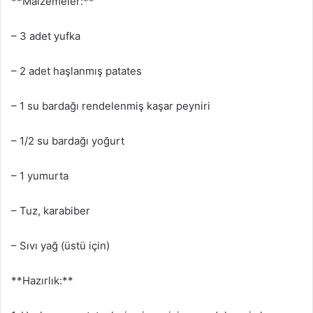
**Malzemeler:**
– 3 adet yufka
– 2 adet haşlanmış patates
– 1 su bardağı rendelenmiş kaşar peyniri
– 1/2 su bardağı yoğurt
– 1 yumurta
– Tuz, karabiber
– Sıvı yağ (üstü için)
**Hazırlık:**