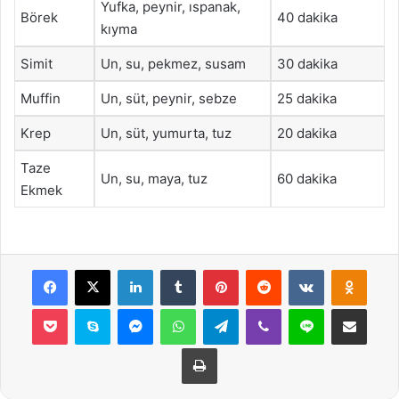
Yufka, peynir, ıspanak,
Börek
40 dakika
kıyma
Simit
Un, su, pekmez, susam
30 dakika
Muffin
Un, süt, peynir, sebze
25 dakika
Krep
Un, süt, yumurta, tuz
20 dakika
Taze
Un, su, maya, tuz
60 dakika
Ekmek
Facebook
X
LinkedIn
Tumblr
Pinterest
Reddit
VKontakte
Odnok
Pocket
Skype
Messenger
WhatsApp
Telegram
Viber
Line
E-Posta ile payla
Yazdır