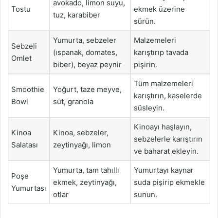
avokado, limon suyu,
Tostu
ekmek üzerine
tuz, karabiber
sürün.
Yumurta, sebzeler
Malzemeleri
Sebzeli
(ıspanak, domates,
karıştırıp tavada
Omlet
biber), beyaz peynir
pişirin.
Tüm malzemeleri
Smoothie
Yoğurt, taze meyve,
karıştırın, kaselerde
Bowl
süt, granola
süsleyin.
Kinoayı haşlayın,
Kinoa
Kinoa, sebzeler,
sebzelerle karıştırın
Salatası
zeytinyağı, limon
ve baharat ekleyin.
Yumurta, tam tahıllı
Yumurtayı kaynar
Poşe
ekmek, zeytinyağı,
suda pişirip ekmekle
Yumurtası
otlar
sunun.