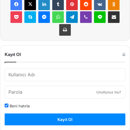
Pocket
Skype
Messenger
WhatsApp
Telegram
Viber
Line
E-Posta ile payla
Yazdır
Kayıt Ol
Unuttunuz mu?
Beni hatırla
Kayıt Ol