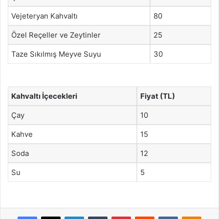
Vejeteryan Kahvaltı
80
Özel Reçeller ve Zeytinler
25
Taze Sıkılmış Meyve Suyu
30
Kahvaltı İçecekleri
Fiyat (TL)
Çay
10
Kahve
15
Soda
12
Su
5
Facebook
X
LinkedIn
Tumblr
Pinterest
Reddit
VKontakte
Odnok