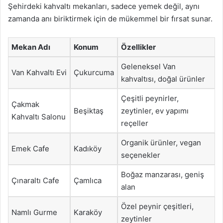
Şehirdeki kahvaltı mekanları, sadece yemek değil, aynı
zamanda anı biriktirmek için de mükemmel bir fırsat sunar.
Mekan Adı
Konum
Özellikler
Geleneksel Van
Van Kahvaltı Evi
Çukurcuma
kahvaltısı, doğal ürünler
Çeşitli peynirler,
Çakmak
Beşiktaş
zeytinler, ev yapımı
Kahvaltı Salonu
reçeller
Organik ürünler, vegan
Emek Cafe
Kadıköy
seçenekler
Boğaz manzarası, geniş
Çınaraltı Cafe
Çamlıca
alan
Özel peynir çeşitleri,
Namlı Gurme
Karaköy
zeytinler