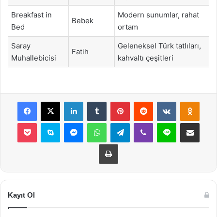
Breakfast in
Modern sunumlar, rahat
Bebek
Bed
ortam
Saray
Geleneksel Türk tatlıları,
Fatih
Muhallebicisi
kahvaltı çeşitleri
Facebook
X
LinkedIn
Tumblr
Pinterest
Reddit
VKontakte
Odnok
Pocket
Skype
Messenger
WhatsApp
Telegram
Viber
Line
E-Posta ile payla
Yazdır
Kayıt Ol