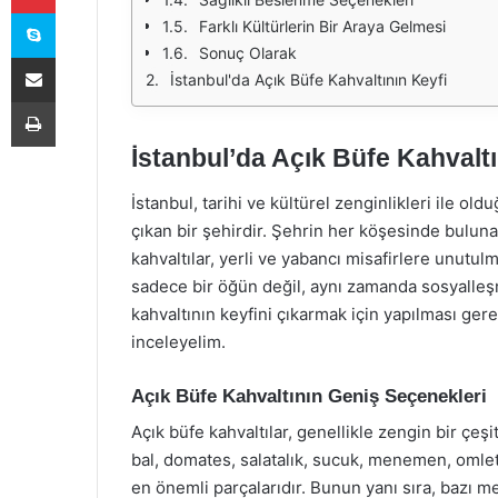
Skype
Farklı Kültürlerin Bir Araya Gelmesi
Sonuç Olarak
E-Posta ile paylaş
İstanbul'da Açık Büfe Kahvaltının Keyfi
Yazdır
İstanbul’da Açık Büfe Kahvaltı
İstanbul, tarihi ve kültürel zenginlikleri ile old
çıkan bir şehirdir. Şehrin her köşesinde buluna
kahvaltılar, yerli ve yabancı misafirlere unutul
sadece bir öğün değil, aynı zamanda sosyalleşme
kahvaltının keyfini çıkarmak için yapılması g
inceleyelim.
Açık Büfe Kahvaltının Geniş Seçenekleri
Açık büfe kahvaltılar, genellikle zengin bir çeşitl
bal, domates, salatalık, sucuk, menemen, omlet g
en önemli parçalarıdır. Bunun yanı sıra, bazı me