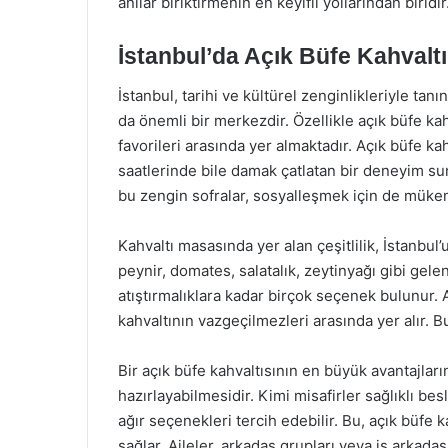
anılar biriktirmenin en keyifli yollarından biridir
İstanbul’da Açık Büfe Kahvaltı
İstanbul, tarihi ve kültürel zenginlikleriyle tan
da önemli bir merkezdir. Özellikle açık büfe kah
favorileri arasında yer almaktadır. Açık büfe kah
saatlerinde bile damak çatlatan bir deneyim su
bu zengin sofralar, sosyalleşmek için de mükemm
Kahvaltı masasında yer alan çeşitlilik, İstanbul’u
peynir, domates, salatalık, zeytinyağı gibi gele
atıştırmalıklara kadar birçok seçenek bulunur. Ay
kahvaltının vazgeçilmezleri arasında yer alır. Bu 
Bir açık büfe kahvaltısının en büyük avantajları
hazırlayabilmesidir. Kimi misafirler sağlıklı b
ağır seçenekleri tercih edebilir. Bu, açık büfe
sağlar. Aileler, arkadaş grupları veya iş arkadaş