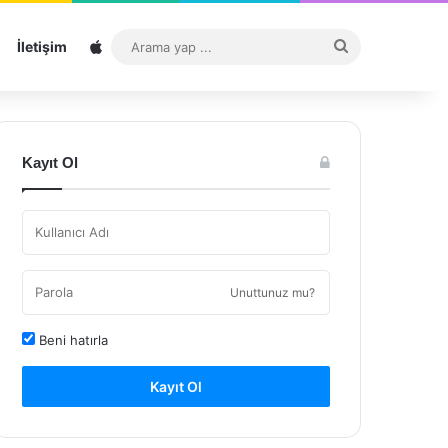
Sitemap
Arama
İletişim
yap
...
Kayıt Ol
Unuttunuz mu?
Beni hatırla
Kayıt Ol