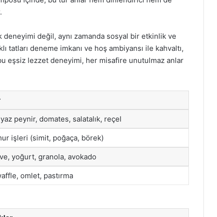
.
k deneyimi değil, aynı zamanda sosyal bir etkinlik ve
farklı tatları deneme imkanı ve hoş ambiyansı ile kahvaltı,
n bu eşsiz lezzet deneyimi, her misafire unutulmaz anlar
r
yaz peynir, domates, salatalık, reçel
ur işleri (simit, poğaça, börek)
e, yoğurt, granola, avokado
affle, omlet, pastırma