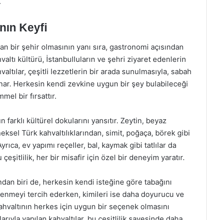
.
nın Keyfi
ınan bir şehir olmasının yanı sıra, gastronomi açısından
valtı kültürü, İstanbulluların ve şehri ziyaret edenlerin
valtılar, çeşitli lezzetlerin bir arada sunulmasıyla, sabah
nar. Herkesin kendi zevkine uygun bir şey bulabileceği
el bir fırsattır.
n farklı kültürel dokularını yansıtır. Zeytin, beyaz
neksel Türk kahvaltılıklarından, simit, poğaça, börek gibi
rıca, ev yapımı reçeller, bal, kaymak gibi tatlılar da
çeşitlilik, her bir misafir için özel bir deneyim yaratır.
ndan biri de, herkesin kendi isteğine göre tabağını
eslenmeyi tercih ederken, kimileri ise daha doyurucu ve
 kahvaltının herkes için uygun bir seçenek olmasını
larıyla yapılan kahvaltılar, bu çeşitlilik sayesinde daha