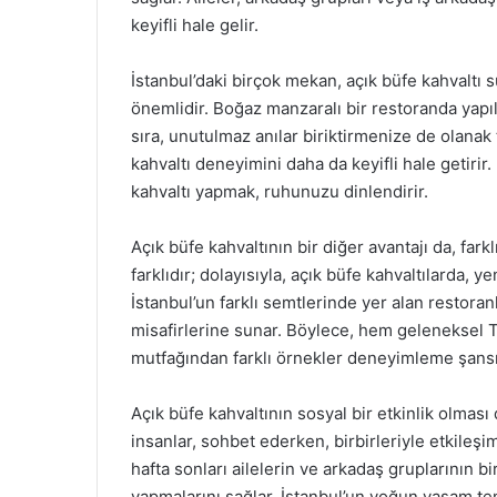
keyifli hale gelir.
İstanbul’daki birçok mekan, açık büfe kahvalt
önemlidir. Boğaz manzaralı bir restoranda yapı
sıra, unutulmaz anılar biriktirmenize de olanak t
kahvaltı deneyimini daha da keyifli hale getirir
kahvaltı yapmak, ruhunuzu dinlendirir.
Açık büfe kahvaltının bir diğer avantajı da, fa
farklıdır; dolayısıyla, açık büfe kahvaltılarda, ye
İstanbul’un farklı semtlerinde yer alan restoranl
misafirlerine sunar. Böylece, hem geleneksel T
mutfağından farklı örnekler deneyimleme şans
Açık büfe kahvaltının sosyal bir etkinlik olması
insanlar, sohbet ederken, birbirleriyle etkileşi
hafta sonları ailelerin ve arkadaş gruplarının b
yapmalarını sağlar. İstanbul’un yoğun yaşam te