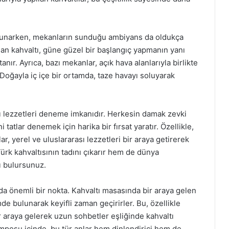
ı sunarken, mekanların sunduğu ambiyans da oldukça
lan kahvaltı, güne güzel bir başlangıç yapmanın yanı
anır. Ayrıca, bazı mekanlar, açık hava alanlarıyla birlikte
. Doğayla iç içe bir ortamda, taze havayı soluyarak
rklı lezzetleri deneme imkanıdır. Herkesin damak zevki
ni tatlar denemek için harika bir fırsat yaratır. Özellikle,
ar, yerel ve uluslararası lezzetleri bir araya getirerek
ürk kahvaltısının tadını çıkarır hem de dünya
ı bulursunuz.
 da önemli bir nokta. Kahvaltı masasında bir araya gelen
mde bulunarak keyifli zaman geçirirler. Bu, özellikle
ir araya gelerek uzun sohbetler eşliğinde kahvaltı
mposu içinde, bu tür anlar hem dinlendirici hem de