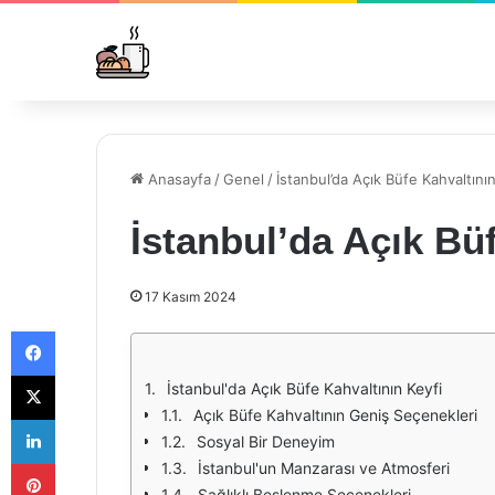
Anasayfa
/
Genel
/
İstanbul’da Açık Büfe Kahvaltının
İstanbul’da Açık Bü
17 Kasım 2024
Facebook
X
İstanbul'da Açık Büfe Kahvaltının Keyfi
Açık Büfe Kahvaltının Geniş Seçenekleri
LinkedIn
Sosyal Bir Deneyim
Pinterest
İstanbul'un Manzarası ve Atmosferi
Sağlıklı Beslenme Seçenekleri