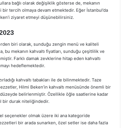
lara bağlı olarak değişiklik gösterse de, mekanın
i bir tercih olmaya devam etmektedir. Eğer İstanbul’da
eken’i ziyaret etmeyi düşünebilirsiniz.
 2023
erden biri olarak, sunduğu zengin menü ve kaliteli
la, bu mekanın kahvaltı fiyatları, sunduğu çeşitlilik ve
nmiştir. Farklı damak zevklerine hitap eden kahvaltı
unmayı hedeflemektedir.
rladığı kahvaltı tabakları ile de bilinmektedir. Taze
l lezzetler, Hilmi Beken’in kahvaltı menüsünde önemli bir
ir düzeyde belirlenmiştir. Özellikle öğle saatlerine kadar
l bir durak niteliğindedir.
el seçenekler olmak üzere iki ana kategoride
lezzetleri bir arada sunarken, özel setler ise daha fazla