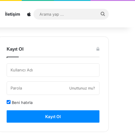
Sitemap
Arama
İletişim
yap
...
Kayıt Ol
Unuttunuz mu?
Beni hatırla
Kayıt Ol