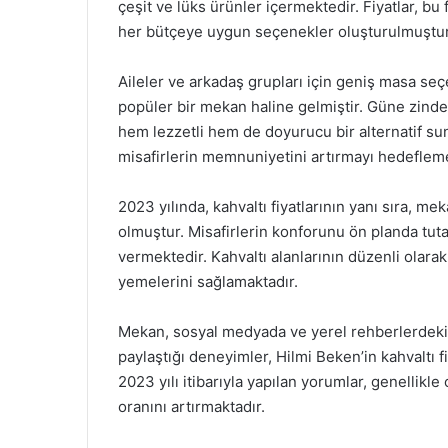
çeşit ve lüks ürünler içermektedir. Fiyatlar, bu
her bütçeye uygun seçenekler oluşturulmuştur
Aileler ve arkadaş grupları için geniş masa se
popüler bir mekan haline gelmiştir. Güne zinde 
hem lezzetli hem de doyurucu bir alternatif sun
misafirlerin memnuniyetini artırmayı hedefleme
2023 yılında, kahvaltı fiyatlarının yanı sıra, m
olmuştur. Misafirlerin konforunu ön planda tut
vermektedir. Kahvaltı alanlarının düzenli olara
yemelerini sağlamaktadır.
Mekan, sosyal medyada ve yerel rehberlerdeki y
paylaştığı deneyimler, Hilmi Beken’in kahvaltı f
2023 yılı itibarıyla yapılan yorumlar, genellik
oranını artırmaktadır.