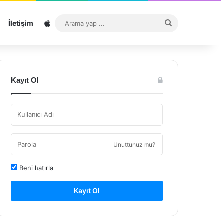
Sitemap
Arama
İletişim
yap
...
Kayıt Ol
Unuttunuz mu?
Beni hatırla
Kayıt Ol