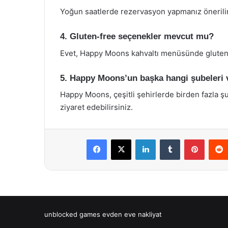
Yoğun saatlerde rezervasyon yapmanız önerili
4. Gluten-free seçenekler mevcut mu?
Evet, Happy Moons kahvaltı menüsünde gluten
5. Happy Moons’un başka hangi şubeleri 
Happy Moons, çeşitli şehirlerde birden fazla şu
ziyaret edebilirsiniz.
Facebook
X
LinkedIn
Tumblr
Pintere
unblocked games
evden eve nakliyat