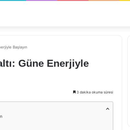
rjiyle Başlayın
tı: Güne Enerjiyle
3 dakika okuma süresi
ın