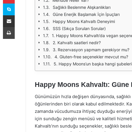
Menüde Neler Var?
Skype
Sağlıklı Beslenme Alışkanlıkları
Güne Enerjik Başlamak İçin İpuçları
E-Posta ile paylaş
Happy Moons Kahvaltı Deneyimi
Yazdır
SSS (Sıkça Sorulan Sorular)
1. Happy Moons Kahvaltı’da vegan seçene
2. Kahvaltı saatleri nedir?
3. Rezervasyon yapmam gerekiyor mu?
4. Gluten-free seçenekler mevcut mu?
5. Happy Moons’un başka hangi şubeleri
Happy Moons Kahvaltı: Güne E
Günümüzün hızla değişen dünyasında, sağlıklı 
öğünlerinden biri olarak kabul edilmektedir. Ka
zamanda vücudumuza ihtiyaç duyduğu enerjiyi s
için sunduğu zengin menüsü ve kaliteli hizmet
Kahvaltı’nın sunduğu seçenekler, sağlıklı besle