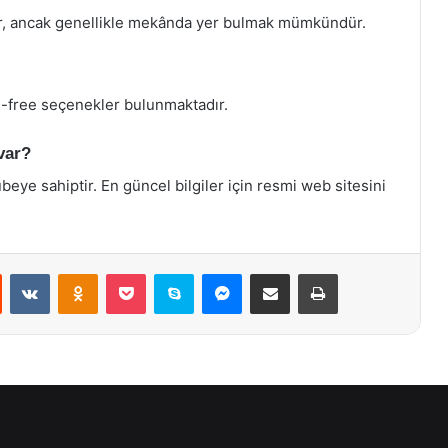
r, ancak genellikle mekânda yer bulmak mümkündür.
-free seçenekler bulunmaktadır.
var?
beye sahiptir. En güncel bilgiler için resmi web sitesini
st
Reddit
VKontakte
Odnoklassniki
Pocket
Skype
Messenger
E-Posta ile paylaş
Yazdır