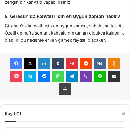
zengin bir kahvaltı yapabilirsiniz.
5. Giresun’da kahvaltı için en uygun zaman nedir?
Giresun’da kahvaltı için en uygun zaman, sabah saatleridir.
Özellikle hafta sonları, kahvaltı mekanları oldukça kalabalık
olabilir, bu nedenle erken gitmek faydalı olacaktır.
Facebook
X
LinkedIn
Tumblr
Pinterest
Reddit
VKontakte
Odnok
Pocket
Skype
Messenger
WhatsApp
Telegram
Viber
Line
E-Posta ile payla
Yazdır
Kayıt Ol